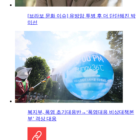
[브라보 문화 이슈] 유방암 투병 후 더 단단해진 박
미선
복지부, 폭염 초기대응반→‘폭염대응 비상대책본
부’ 격상 대응