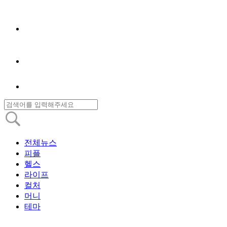
전체뉴스
피플
헬스
라이프
컬처
머니
테마