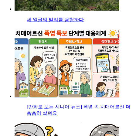
세 얼굴의 발리를 탐험하다
[만화로 보는 시니어 뉴스] 폭염 속 치매어르신 더
촘촘히 살펴요