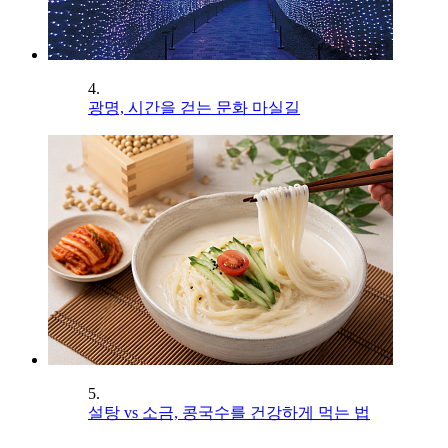
4.
광명, 시간을 걷는 문화 마실길
5.
설탕 vs 소금, 콩국수를 건강하게 먹는 법