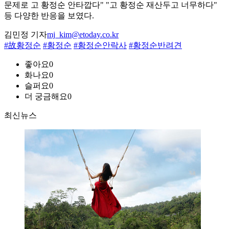
문제로 고 황정순 안타깝다" "고 황정순 재산두고 너무하다"
등 다양한 반응을 보였다.
김민정 기자
mj_kim@etoday.co.kr
#故황정순
#황정순
#황정순안락사
#황정순반려견
좋아요
0
화나요
0
슬퍼요
0
더 궁금해요
0
최신뉴스