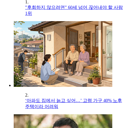
1.
"후회하지 않으려면" 60세 넘어 끊어내야 할 사람
1위
2.
‘아파도 집에서 늙고 싶어…’ 고령 가구 40% 노후
주택이라 어려워