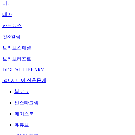
머니
테마
카드뉴스
컷&칼럼
브라보스페셜
브라보리포트
DIGITAL LIBRARY
50+ 시니어 신춘문예
블로그
인스타그램
페이스북
유튜브