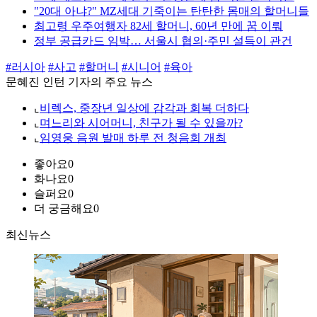
"20대 아냐?" MZ세대 기죽이는 탄탄한 몸매의 할머니들
최고령 우주여행자 82세 할머니, 60년 만에 꿈 이뤄
정부 공급카드 임박… 서울시 협의·주민 설득이 관건
#러시아
#사고
#할머니
#시니어
#육아
문혜진 인턴 기자의 주요 뉴스
⌞
비렉스, 중장년 일상에 감각과 회복 더하다
⌞
며느리와 시어머니, 친구가 될 수 있을까?
⌞
임영웅 음원 발매 하루 전 청음회 개최
좋아요
0
화나요
0
슬퍼요
0
더 궁금해요
0
최신뉴스