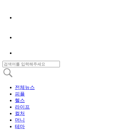
전체뉴스
피플
헬스
라이프
컬처
머니
테마