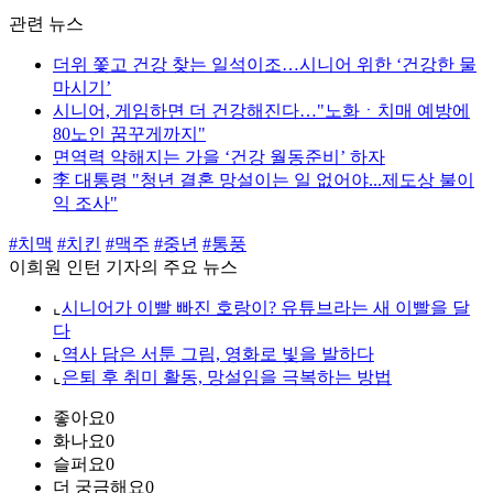
관련 뉴스
더위 쫓고 건강 찾는 일석이조…시니어 위한 ‘건강한 물
마시기’
시니어, 게임하면 더 건강해진다…"노화ㆍ치매 예방에
80노인 꿈꾸게까지"
면역력 약해지는 가을 ‘건강 월동준비’ 하자
李 대통령 "청년 결혼 망설이는 일 없어야...제도상 불이
익 조사"
#치맥
#치킨
#맥주
#중년
#통풍
이희원 인턴 기자의 주요 뉴스
⌞
시니어가 이빨 빠진 호랑이? 유튜브라는 새 이빨을 달
다
⌞
역사 담은 서툰 그림, 영화로 빛을 발하다
⌞
은퇴 후 취미 활동, 망설임을 극복하는 방법
좋아요
0
화나요
0
슬퍼요
0
더 궁금해요
0