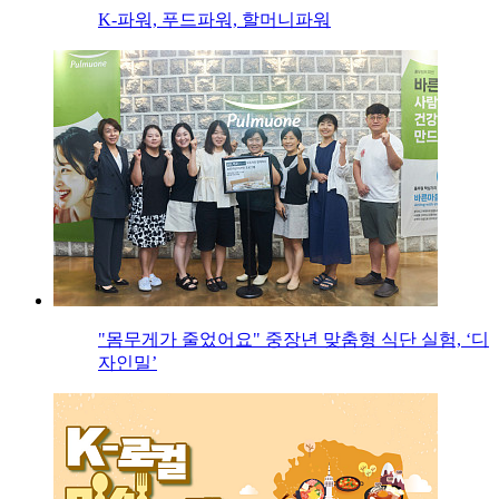
K-파워, 푸드파워, 할머니파워
"몸무게가 줄었어요" 중장년 맞춤형 식단 실험, ‘디
자인밀’