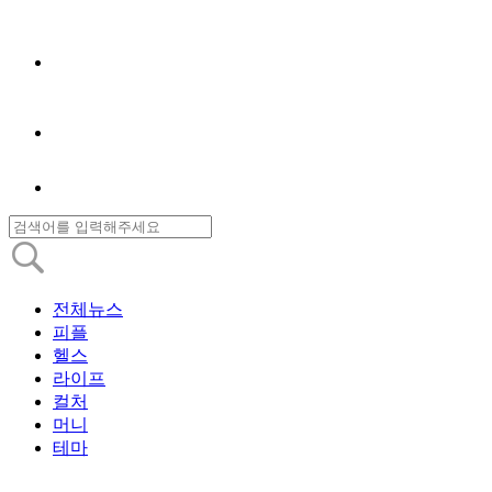
전체뉴스
피플
헬스
라이프
컬처
머니
테마