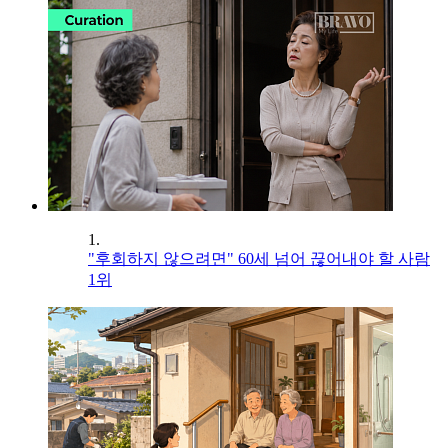
1.
"후회하지 않으려면" 60세 넘어 끊어내야 할 사람
1위