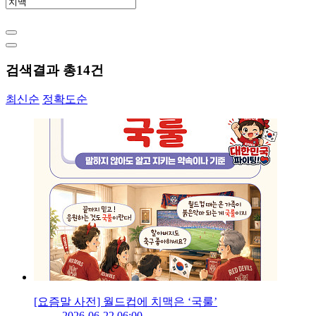
검색결과 총
14
건
최신순
정확도순
[요즘말 사전] 월드컵에 치맥은 ‘국룰’
2026-06-22 06:00