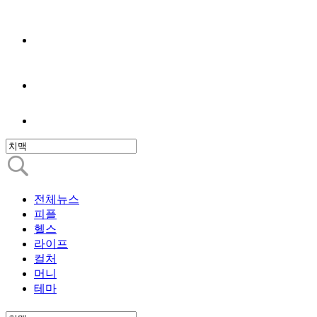
전체뉴스
피플
헬스
라이프
컬처
머니
테마