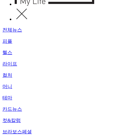
전체뉴스
피플
헬스
라이프
컬처
머니
테마
카드뉴스
컷&칼럼
브라보스페셜