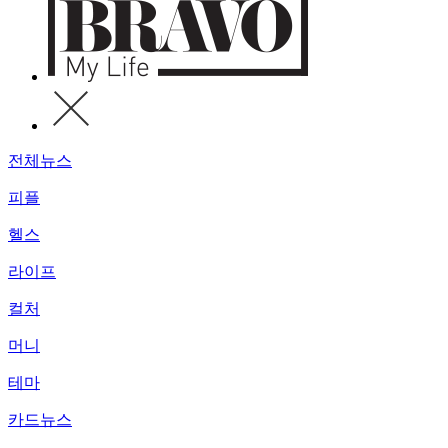
전체뉴스
피플
헬스
라이프
컬처
머니
테마
카드뉴스