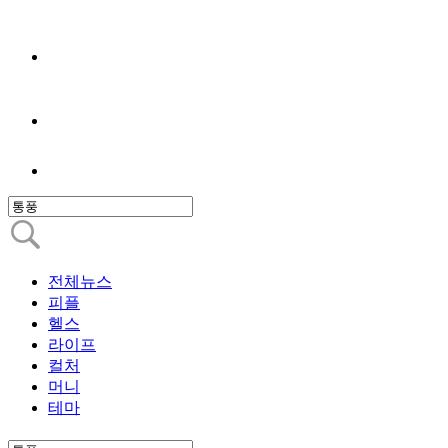
전체뉴스
피플
헬스
라이프
컬처
머니
테마