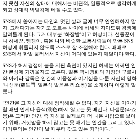
지 못한 자신의 상태에 대해서는 비관적, 열등적으로 생각하게
되고 상대적 박탈감에 빠질 수도 있다.
SNS에서 쏟아지는 타인의 멋진 삶과 글에 너무 연연해하지 말
자. 그러다가는 자기도 모르는 사이에 허세와 자아도취 경쟁에
말려들게 된다. 그거 대부분 ‘화장발’이고 허상이다. 선동꾼이
나 허세꾼, 뻥쟁이, 혹은 나와 비슷한 보통사람들이 만든 SNS
허상에 휘둘리지 않도록 스스로 잘 조절해야 한다. 때때로
SNS에서 한발 물러서서 자신이 어디에 있는지 깨달아야 한다.
SNS가 허세경쟁에 불을 지핀 측면이 있지만 허세는 어쩌면 인
간 본성에 가까울지도 모른다. 일본 역사영화의 거장인 구로사
와 아키라 감독은 인간의 이중성과 이기심을 다룬 자신의 영화
‘나생문(羅生門, 일본식 발음은 라쇼몽)'을 소개하며 이렇게 말
했다.
“인간은 그 자신에 대해 정직해질 수 없다. 자기 자신을 이야기
할 때면 언제나 윤색(潤色)하지 않고는 못 배긴다. 나생문(라쇼
몽)은 그러한 인간, 즉 자신을 실제보다 더 나은 사람으로 보이
기 위해, 거짓말을 하지 않고는 못 배기는 인간을 그리고 있다.
이기주의는 인간이 날 때부터 갖고 있는 죄악이다.”