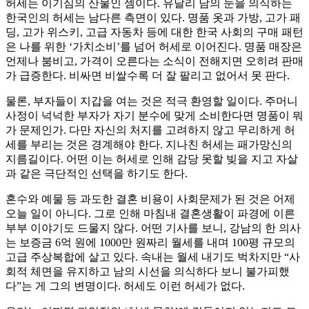
허세는 이기심의 산물인 셈이다. 유달리 남의 눈을 의식하는
한국인의 허세는 남다른 측면이 있다. 명품 옷과 가방, 고가 패
딩, 고가 위스키, 고급 자동차 등에 대한 한국 사회의 구매 패턴
은 나를 위한 ‘가치소비’를 넘어 허세로 이어진다. 명품 매장은
언제나 붐비고, 가격이 오른다는 소식이 전해지면 오히려 판매
가 급증한다. 비싸면 비쌀수록 더 잘 팔리고 없어서 못 판다.
물론, 부자들이 지갑을 여는 것은 적극 환영할 일이다. 주머니
사정이 넉넉한 부자가 자기 분수에 맞게 소비한다면 명품이 뭐
가 문제인가. 다만 자신의 처지를 고려하지 않고 무리하게 허
세를 부리는 것은 경계해야 한다. 지나친 허세는 패가망신의
지름길이다. 어떤 이는 허세로 인해 감당 못할 빚을 지고 자살
과 같은 극단적인 선택을 하기도 한다.
혼수와 예물 등 과도한 결혼 비용이 사회문제가 된 것은 어제
오늘 일이 아니다. 그로 인해 마침내 결혼생활이 파경에 이른
부부 이야기도 드물지 않다. 어떤 기사를 보니, 강남의 한 의사
는 보증금 6억 원에 1000만 원짜리 월세를 내며 100평 규모의
고급 주상복합에 살고 있다. 속내는 월세 내기도 벅차지만 “사
회적 체면을 유지하고 남의 시선을 의식하다 보니 불가피했
다”는 게 그의 변명이다. 허세도 이런 허세가 없다.