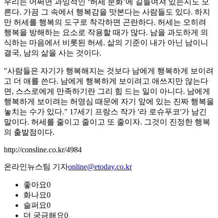
우리는 어쩌면 과잉적인 ‘허세 문화’에 길들여져 있는지도 모
른다. 가끔 그 속에서 행복감을 맛본다는 사람들도 있다. 하지
만 허세를 행복의 도구로 착각하면 곤란하다. 허세는 오히려
행복을 방해하는 요소로 작용할 때가 많다. 남을 과도하게 의
식하는 마음에서 비롯된 허세. 삶의 기준이 내가 아닌 남이니
결국, 남의 삶을 사는 것이다.
"사람들은 자기가 행복해지는 것보다 남에게 행복하게 보이려
고 더 애를 쓴다. 남에게 행복하게 보이려고 애쓰지만 않는다
면, 스스로에게 만족하기란 그리 힘 드는 일이 아니다. 남에게
행복하게 보이려는 허영심 때문에 자기 앞에 있는 진짜 행복을
놓치는 수가 있다." 17세기 프랑스 작가 '라 로슈푸코'가 남긴
말이다. 허세를 줄이고 줄이고 또 줄이자. 그것이 진정한 행복
의 출발점이다.
http://consline.co.kr/4984
온라인뉴스팀 기자
online@etoday.co.kr
좋아요
0
화나요
0
슬퍼요
0
더 궁금해요
0