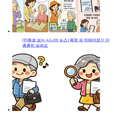
[만화로 보는 시니어 뉴스] 폭염 속 치매어르신 더
촘촘히 살펴요