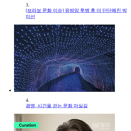
3.
[브라보 문화 이슈] 유방암 투병 후 더 단단해진 박
미선
4.
광명, 시간을 걷는 문화 마실길