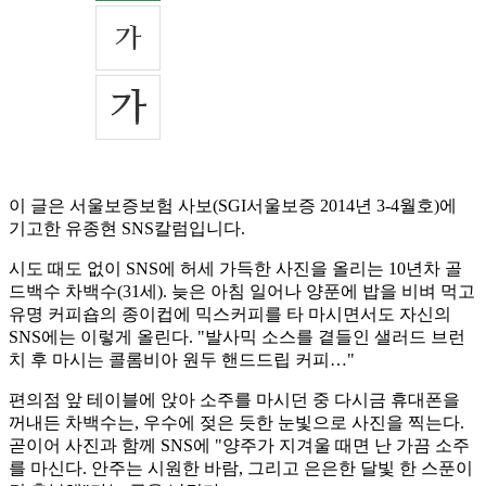
이 글은 서울보증보험 사보(SGI서울보증 2014년 3-4월호)에
기고한 유종현 SNS칼럼입니다.
시도 때도 없이 SNS에 허세 가득한 사진을 올리는 10년차 골
드백수 차백수(31세). 늦은 아침 일어나 양푼에 밥을 비벼 먹고
유명 커피숍의 종이컵에 믹스커피를 타 마시면서도 자신의
SNS에는 이렇게 올린다. "발사믹 소스를 곁들인 샐러드 브런
치 후 마시는 콜롬비아 원두 핸드드립 커피…"
편의점 앞 테이블에 앉아 소주를 마시던 중 다시금 휴대폰을
꺼내든 차백수는, 우수에 젖은 듯한 눈빛으로 사진을 찍는다.
곧이어 사진과 함께 SNS에 "양주가 지겨울 때면 난 가끔 소주
를 마신다. 안주는 시원한 바람, 그리고 은은한 달빛 한 스푼이