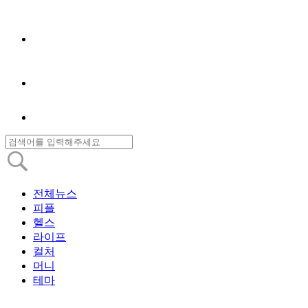
전체뉴스
피플
헬스
라이프
컬처
머니
테마