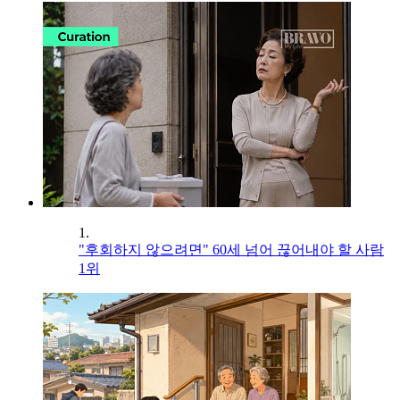
1.
"후회하지 않으려면" 60세 넘어 끊어내야 할 사람
1위