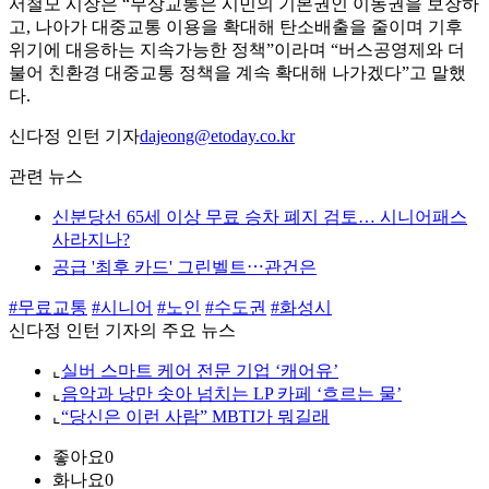
서철모 시장은 “무상교통은 시민의 기본권인 이동권을 보장하
고, 나아가 대중교통 이용을 확대해 탄소배출을 줄이며 기후
위기에 대응하는 지속가능한 정책”이라며 “버스공영제와 더
불어 친환경 대중교통 정책을 계속 확대해 나가겠다”고 말했
다.
신다정 인턴 기자
dajeong@etoday.co.kr
관련 뉴스
신분당선 65세 이상 무료 승차 폐지 검토… 시니어패스
사라지나?
공급 '최후 카드' 그린벨트⋯관건은
#무료교통
#시니어
#노인
#수도권
#화성시
신다정 인턴 기자의 주요 뉴스
⌞
실버 스마트 케어 전문 기업 ‘캐어유’
⌞
음악과 낭만 솟아 넘치는 LP 카페 ‘흐르는 물’
⌞
“당신은 이런 사람” MBTI가 뭐길래
좋아요
0
화나요
0