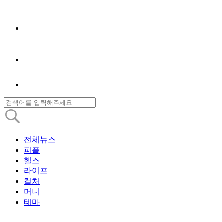
전체뉴스
피플
헬스
라이프
컬처
머니
테마