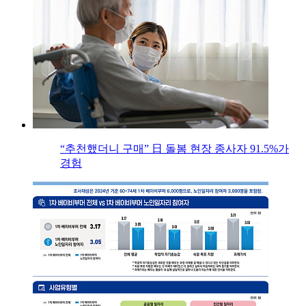
“추천했더니 구매” 日 돌봄 현장 종사자 91.5%가
경험