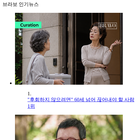
브라보 인기뉴스
1.
"후회하지 않으려면" 60세 넘어 끊어내야 할 사람
1위