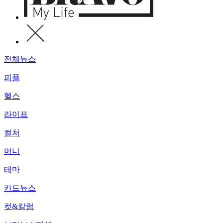
전체뉴스
피플
헬스
라이프
컬처
머니
테마
카드뉴스
컷&칼럼