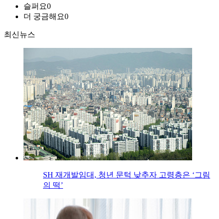
슬퍼요
0
더 궁금해요
0
최신뉴스
SH 재개발임대, 청년 문턱 낮추자 고령층은 ‘그림
의 떡’