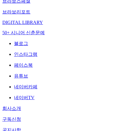
브라보스페셜
브라보리포트
DIGITAL LIBRARY
50+ 시니어 신춘문예
블로그
인스타그램
페이스북
유튜브
네이버카페
네이버TV
회사소개
구독신청
공지사항