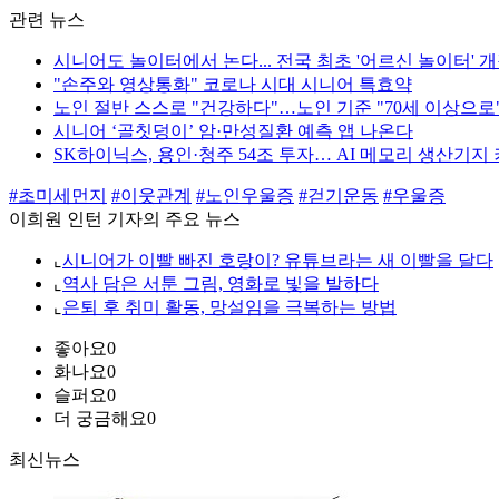
관련 뉴스
시니어도 놀이터에서 논다... 전국 최초 '어르신 놀이터' 
"손주와 영상통화" 코로나 시대 시니어 특효약
노인 절반 스스로 "건강하다"…노인 기준 "70세 이상으로
시니어 ‘골칫덩이’ 암·만성질환 예측 앱 나온다
SK하이닉스, 용인·청주 54조 투자… AI 메모리 생산기지
#초미세먼지
#이웃관계
#노인우울증
#걷기운동
#우울증
이희원 인턴 기자의 주요 뉴스
⌞
시니어가 이빨 빠진 호랑이? 유튜브라는 새 이빨을 달다
⌞
역사 담은 서툰 그림, 영화로 빛을 발하다
⌞
은퇴 후 취미 활동, 망설임을 극복하는 방법
좋아요
0
화나요
0
슬퍼요
0
더 궁금해요
0
최신뉴스