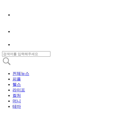
전체뉴스
피플
헬스
라이프
컬처
머니
테마