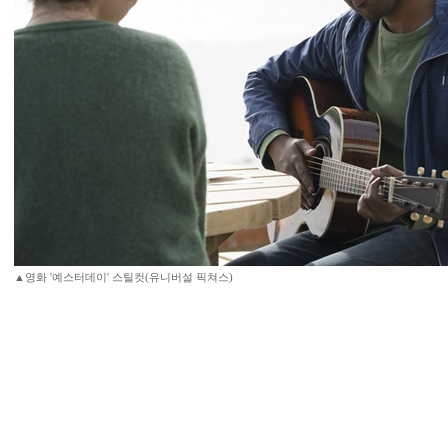
▲영화 '예스터데이' 스틸컷(유니버설 픽쳐스)