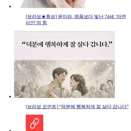
[브라보★튜브] 윤미라, 명품보다 빛난 74세 ‘자연
미인’의 힘
[브라보 모먼트] “덕분에 행복하게 잘 살다 갑니다”