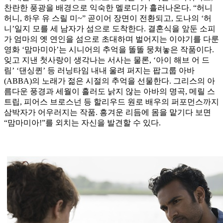
찬란한 풍광을 배경으로 익숙한 멜로디가 흘러나온다. “허니
허니, 하우 유 스릴 미~” 곧이어 장면이 전환되고, 도나의 ‘허
니’일지 모를 세 남자가 섬으로 도착한다. 결혼식을 앞둔 소피
가 엄마의 옛 연인을 섬으로 초대하며 벌어지는 이야기를 다룬
영화 ‘맘마미아’는 시니어의 추억을 똘똘 뭉쳐놓은 작품이다.
잊고 지낸 첫사랑이 생각나는 서사는 물론, ‘아이 해브 어 드
림’ ‘댄싱퀸’ 등 러닝타임 내내 울려 퍼지는 팝그룹 아바
(ABBA)의 노래가 젊은 시절의 추억을 선물한다. 그리스의 아
름다운 풍경과 세월이 흘러도 낡지 않는 아바의 명곡, 메릴 스
트립, 피어스 브로스넌 등 할리우드 원로 배우의 퍼포먼스까지
삼박자가 어우러지는 작품. 흥겨운 리듬에 몸을 맡기다 보면
“맘마미아!”를 외치는 자신을 발견할 수 있다.