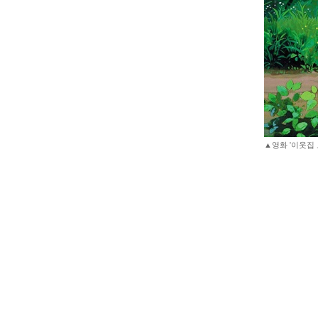
▲영화 '이웃집