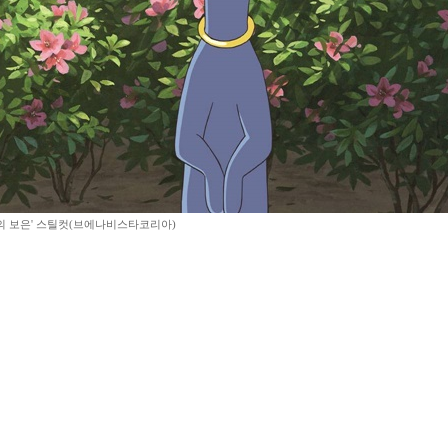
의 보은' 스틸컷(브에나비스타코리아)