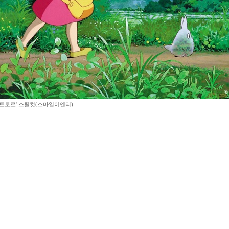
 토토로' 스틸컷(스마일이엔티)