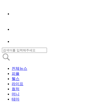
전체뉴스
피플
헬스
라이프
컬처
머니
테마