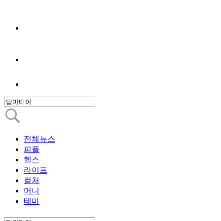
전체뉴스
피플
헬스
라이프
컬처
머니
테마