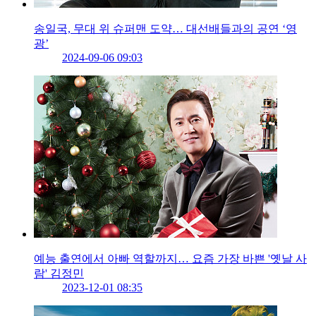
송일국, 무대 위 슈퍼맨 도약… 대선배들과의 공연 ‘영
광’
2024-09-06 09:03
예능 출연에서 아빠 역할까지… 요즘 가장 바쁜 '옛날 사
람' 김정민
2023-12-01 08:35