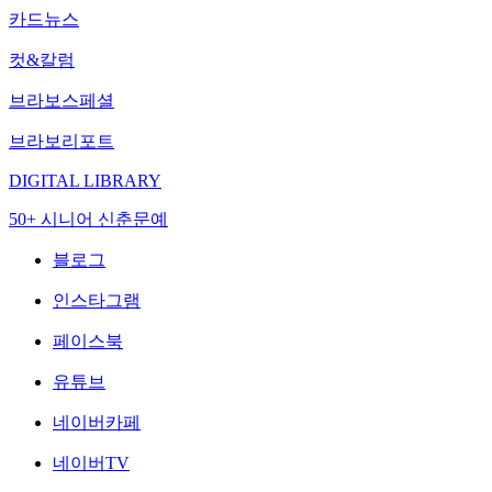
카드뉴스
컷&칼럼
브라보스페셜
브라보리포트
DIGITAL LIBRARY
50+ 시니어 신춘문예
블로그
인스타그램
페이스북
유튜브
네이버카페
네이버TV