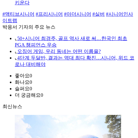
키운다
#액티브시니어
#프리시니어
#아더시니어
#실버
#시니어인사
이트랩
박응서 기자의 주요 뉴스
⌞
50+시니어 최경주, 골프 역사 새로 써…한국인 최초
PGA 챔피언스 우승
⌞
오징어 게임, 우리 동네는 어떤 이름을?
⌞
4단계 두달반, 결과는 역대 최다 확진…시니어, 위드 코
로나 대비해야
좋아요
0
화나요
0
슬퍼요
0
더 궁금해요
0
최신뉴스