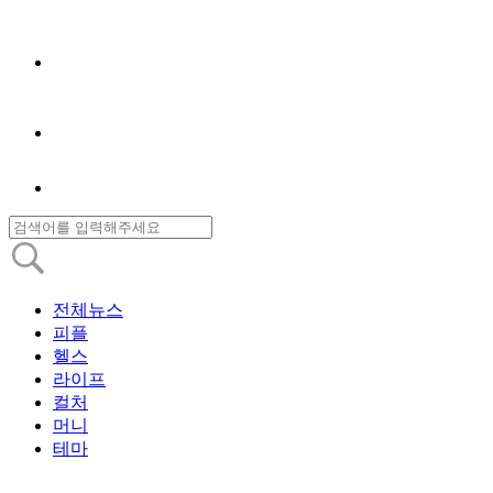
전체뉴스
피플
헬스
라이프
컬처
머니
테마