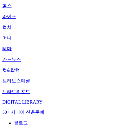
헬스
라이프
컬처
머니
테마
카드뉴스
컷&칼럼
브라보스페셜
브라보리포트
DIGITAL LIBRARY
50+ 시니어 신춘문예
블로그