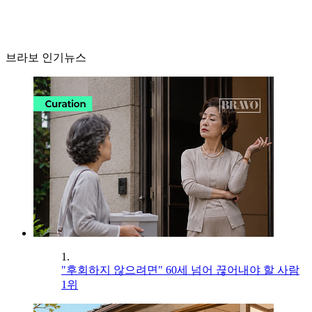
브라보 인기뉴스
1.
"후회하지 않으려면" 60세 넘어 끊어내야 할 사람
1위