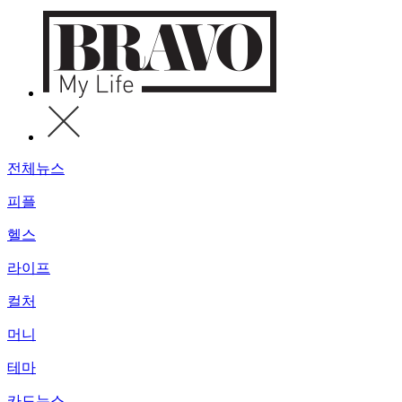
전체뉴스
피플
헬스
라이프
컬처
머니
테마
카드뉴스