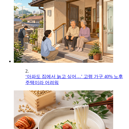
2.
‘아파도 집에서 늙고 싶어…’ 고령 가구 40% 노후
주택이라 어려워