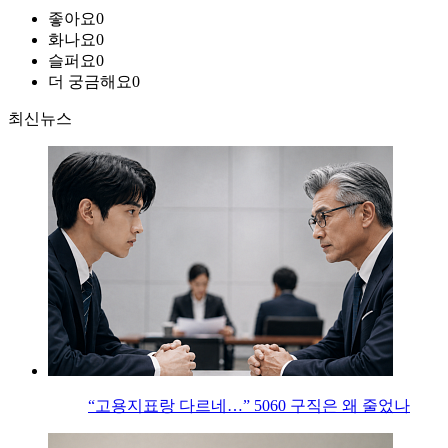
좋아요
0
화나요
0
슬퍼요
0
더 궁금해요
0
최신뉴스
“고용지표랑 다르네…” 5060 구직은 왜 줄었나