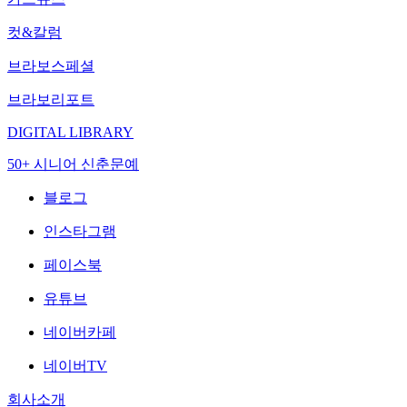
컷&칼럼
브라보스페셜
브라보리포트
DIGITAL LIBRARY
50+ 시니어 신춘문예
블로그
인스타그램
페이스북
유튜브
네이버카페
네이버TV
회사소개