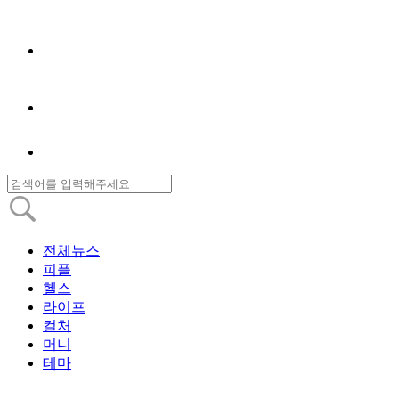
전체뉴스
피플
헬스
라이프
컬처
머니
테마