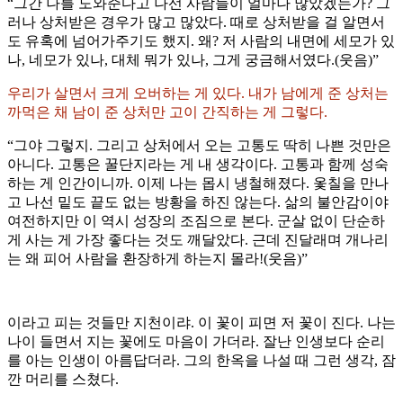
“그간 나를 도와준다고 나선 사람들이 얼마나 많았겠는가? 그
러나 상처받은 경우가 많고 많았다. 때로 상처받을 걸 알면서
도 유혹에 넘어가주기도 했지. 왜? 저 사람의 내면에 세모가 있
나, 네모가 있나, 대체 뭐가 있나, 그게 궁금해서였다.(웃음)”
우리가 살면서 크게 오버하는 게 있다. 내가 남에게 준 상처는
까먹은 채 남이 준 상처만 고이 간직하는 게 그렇다.
“그야 그렇지. 그리고 상처에서 오는 고통도 딱히 나쁜 것만은
아니다. 고통은 꿀단지라는 게 내 생각이다. 고통과 함께 성숙
하는 게 인간이니까. 이제 나는 몹시 냉철해졌다. 옻칠을 만나
고 나선 밑도 끝도 없는 방황을 하진 않는다. 삶의 불안감이야
여전하지만 이 역시 성장의 조짐으로 본다. 군살 없이 단순하
게 사는 게 가장 좋다는 것도 깨달았다. 근데 진달래며 개나리
는 왜 피어 사람을 환장하게 하는지 몰라!(웃음)”
이라고 피는 것들만 지천이랴. 이 꽃이 피면 저 꽃이 진다. 나는
나이 들면서 지는 꽃에도 마음이 가더라. 잘난 인생보다 순리
를 아는 인생이 아름답더라. 그의 한옥을 나설 때 그런 생각, 잠
깐 머리를 스쳤다.