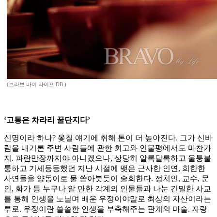
(브라보 마이 라이프 DB )
‘고통은 차라리 꿀단지다’
신명이라 하나? 옻칠 얘기에 취해 톤이 더 높아진다. 그가 신바
람을 내기론 주변 사람들에 관한 회고와 인물평에서도 마찬가
지. 파란만장까지야 아니겠으나, 상당히 알록달록하고 울퉁불
퉁하고 기세등등했던 지난 시절에 맺은 근사한 인연, 희한한
사연들을 양동이로 물 쏟아붓듯이 술회한다. 정치인, 교수, 문
인, 화가 등 누구나 알 만한 각계의 인물들과 나눈 긴밀한 사교
를 통해 인생을 노닐며 배운 우정이야말로 최상의 자산이라는
투로. 우정이란 쓸쓸한 인생을 부축해주는 관계의 마술. 자랑