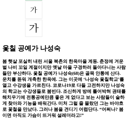
옻칠 공예가 나성숙
봄 햇살 포실히 내린 서울 북촌의 한옥마을 계동. 춘정에 겨운
벌 나비 꼬일 계절이지만 옛날 마을 구경하러 돌아다니는 사람
들만 부산하다. 옻칠 공예가 나성숙(68)은 골목 안통에 산다.
운치를 돋워 개축한 한옥에. 그는 이곳에 ‘나성숙 옻칠학교’를
열고 수강생을 가르친다. 코로나19로 다들 고전하지만 나성숙
의 학교는 수강생들로 붐빈다. 조신하게 방에 틀어박혀 권태를
해치우기에 전통공예만큼 좋은 게 없다고 보는 사람들이 숱하
게 찾아와 기능을 배워간다. 미처 그럴 줄 몰랐던 그는 바야흐
로 꽃철을 만났다. 그러나 봄을 견디기 어렵단다. “어쩌나? 봄
이면 아직도 가슴이 뜨거워 설레더라고!”