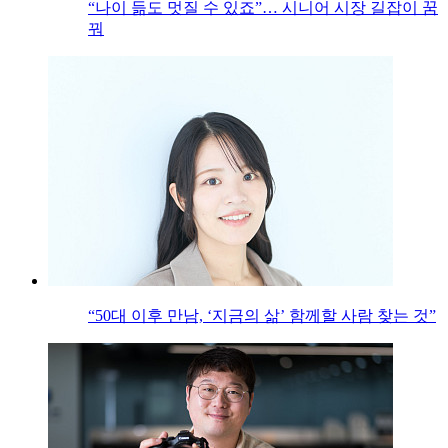
“나이 듦도 멋질 수 있죠”… 시니어 시장 길잡이 꿈
꿔
“50대 이후 만남, ‘지금의 삶’ 함께할 사람 찾는 것”