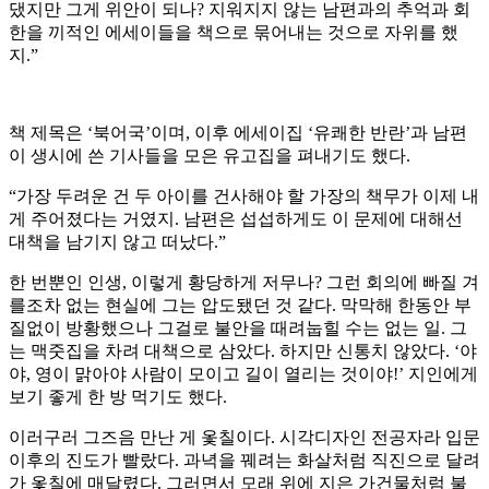
댔지만 그게 위안이 되나? 지워지지 않는 남편과의 추억과 회
한을 끼적인 에세이들을 책으로 묶어내는 것으로 자위를 했
지.”
책 제목은 ‘북어국’이며, 이후 에세이집 ‘유쾌한 반란’과 남편
이 생시에 쓴 기사들을 모은 유고집을 펴내기도 했다.
“가장 두려운 건 두 아이를 건사해야 할 가장의 책무가 이제 내
게 주어졌다는 거였지. 남편은 섭섭하게도 이 문제에 대해선
대책을 남기지 않고 떠났다.”
한 번뿐인 인생, 이렇게 황당하게 저무나? 그런 회의에 빠질 겨
를조차 없는 현실에 그는 압도됐던 것 같다. 막막해 한동안 부
질없이 방황했으나 그걸로 불안을 때려눕힐 수는 없는 일. 그
는 맥줏집을 차려 대책으로 삼았다. 하지만 신통치 않았다. ‘야
야, 영이 맑아야 사람이 모이고 길이 열리는 것이야!’ 지인에게
보기 좋게 한 방 먹기도 했다.
이러구러 그즈음 만난 게 옻칠이다. 시각디자인 전공자라 입문
이후의 진도가 빨랐다. 과녁을 꿰려는 화살처럼 직진으로 달려
가 옻칠에 매달렸다. 그러면서 모래 위에 지은 가건물처럼 불