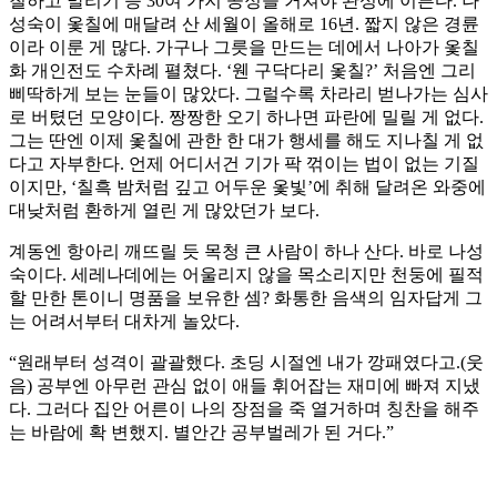
칠하고 말리기 등 30여 가지 공정을 거쳐야 완성에 이른다. 나
성숙이 옻칠에 매달려 산 세월이 올해로 16년. 짧지 않은 경륜
이라 이룬 게 많다. 가구나 그릇을 만드는 데에서 나아가 옻칠
화 개인전도 수차례 펼쳤다. ‘웬 구닥다리 옻칠?’ 처음엔 그리
삐딱하게 보는 눈들이 많았다. 그럴수록 차라리 벋나가는 심사
로 버텼던 모양이다. 짱짱한 오기 하나면 파란에 밀릴 게 없다.
그는 딴엔 이제 옻칠에 관한 한 대가 행세를 해도 지나칠 게 없
다고 자부한다. 언제 어디서건 기가 팍 꺾이는 법이 없는 기질
이지만, ‘칠흑 밤처럼 깊고 어두운 옻빛’에 취해 달려온 와중에
대낮처럼 환하게 열린 게 많았던가 보다.
계동엔 항아리 깨뜨릴 듯 목청 큰 사람이 하나 산다. 바로 나성
숙이다. 세레나데에는 어울리지 않을 목소리지만 천둥에 필적
할 만한 톤이니 명품을 보유한 셈? 화통한 음색의 임자답게 그
는 어려서부터 대차게 놀았다.
“원래부터 성격이 괄괄했다. 초딩 시절엔 내가 깡패였다고.(웃
음) 공부엔 아무런 관심 없이 애들 휘어잡는 재미에 빠져 지냈
다. 그러다 집안 어른이 나의 장점을 죽 열거하며 칭찬을 해주
는 바람에 확 변했지. 별안간 공부벌레가 된 거다.”