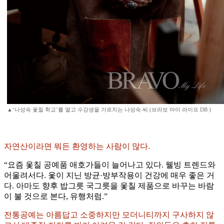
▲‘나성숙 옻칠 학교’를 열고 수강생을 가르치는 나성숙 씨.(브라보 마이 라이프 DB )
자연산이라면 뭐든 환영하는 사람이 많다.
“요즘 옻칠 공예품 애호가들이 늘어나고 있다. 웰빙 트렌드와
어울려서다. 옻이 지닌 방균·방부작용이 건강에 매우 좋은 거
다. 아마도 향후 밥그릇 국그릇을 옻칠 제품으로 바꾸는 바람
이 불 것으로 본다, 유행처럼.”
전통공예는 아름답고 소중하지만 모더니티까지 구사하지 않