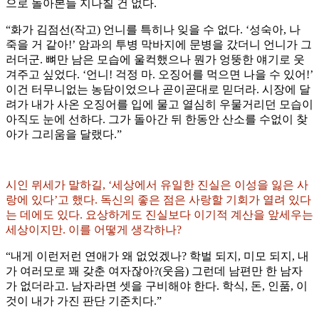
으로 돌아본들 지나칠 건 없다.
“화가 김점선(작고) 언니를 특히나 잊을 수 없다. ‘성숙아, 나
죽을 거 같아!’ 암과의 투병 막바지에 문병을 갔더니 언니가 그
러더군. 뼈만 남은 모습에 울컥했으나 뭔가 엉뚱한 얘기로 웃
겨주고 싶었다. ‘언니! 걱정 마. 오징어를 먹으면 나을 수 있어!’
이건 터무니없는 농담이었으나 곧이곧대로 믿더라. 시장에 달
려가 내가 사온 오징어를 입에 물고 열심히 우물거리던 모습이
아직도 눈에 선하다. 그가 돌아간 뒤 한동안 산소를 수없이 찾
아가 그리움을 달랬다.”
시인 뮈세가 말하길, ‘세상에서 유일한 진실은 이성을 잃은 사
랑에 있다’고 했다. 독신의 좋은 점은 사랑할 기회가 열려 있다
는 데에도 있다. 요상하게도 진실보다 이기적 계산을 앞세우는
세상이지만. 이를 어떻게 생각하나?
“내게 이런저런 연애가 왜 없었겠나? 학벌 되지, 미모 되지, 내
가 여러모로 꽤 갖춘 여자잖아?(웃음) 그런데 남편만 한 남자
가 없더라고. 남자라면 셋을 구비해야 한다. 학식, 돈, 인품, 이
것이 내가 가진 판단 기준치다.”