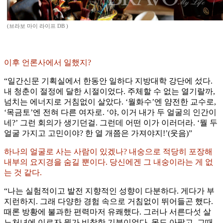
(브라보 마이 라이프 DB )
이후 언론사에서 일했지?
“일간신문 기획실에서 한동안 일하다 지방대학 강단에 섰다.
내 청춘이 절정에 달한 시절이었다. 주체할 수 없는 열기랄까,
넘치는 에너지로 거침없이 살았다. ‘월화수’엔 얌전한 교수로,
‘목금토’엔 전혀 다른 여자로. ‘야, 이거 내가 두 얼굴의 인간이
네?’ 그런 회의가 생기던걸. 그런데 어떤 이가 이러더라. ‘뭘 두
얼굴 가지고 고민이야? 한 열 개쯤은 가져야지!’(웃음)”
하나의 얼굴로 사는 사람이 있겠나? 내숭으로 적당히 포장해
내부의 요지경을 숨길 뿐이다. 당신에겐 그 내숭이라는 게 없
는 것 같다.
“나는 실험적이고 발전 지향적인 성향이 다분하다. 게다가 부
지런하지. 그래 다양한 경험 속으로 거침없이 뛰어들곤 했다.
때론 방황에 불과한 편력마저 유쾌했다. 그러나 서른다섯 살
노처녀에 이르자 뭔가 비참한 기분이었다. 몸도 아팠고. 그때