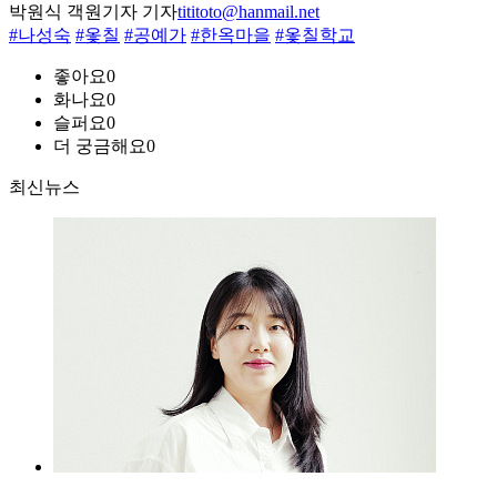
박원식 객원기자 기자
tititoto@hanmail.net
#나성숙
#옻칠
#공예가
#한옥마을
#옻칠학교
좋아요
0
화나요
0
슬퍼요
0
더 궁금해요
0
최신뉴스