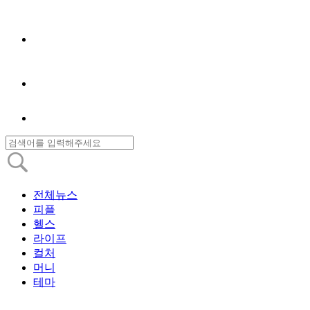
전체뉴스
피플
헬스
라이프
컬처
머니
테마