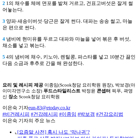
2
1의 채수를 체에 면포를 밭쳐 거르고, 건표고버섯은 잘게 썰
어놓는다.
3
양파·새송이버섯·당근은 잘게 썬다. 대파는 송송 썰고, 마늘
은 편으로 썬다.
4
냄비에 현미유를 두르고 대파와 마늘을 넣어 볶은 후 버섯,
채소를 넣고 볶는다.
5
4의 냄비에 채수, 키노아, 렌틸콩, 파스타를 넣고 10분간 끓인
다음 소금과 후추로 간을 해 완성한다.
요리 및 레시피 제공
이종임(Scook청담 요리학원 원장), 박보경(아
이미각연구소 소장)
푸드스타일리스트
박정윤
콘셉터
픽푸, 곽영
신
장소
Scook청담 요리학원
이은숙 기자
eun-83@etoday.co.kr
#비건레시피
#건강레시피
#이종임
#박보경
#건강요리법
이은숙 기자의 주요 뉴스
⌞
[요즘말 사전] 혹시 나도 ‘막나귀’?