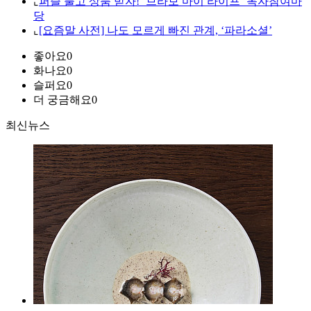
⌞
퍼즐 풀고 상품 받자! ‘브라보 마이 라이프’ 독자참여마
당
⌞
[요즘말 사전] 나도 모르게 빠진 관계, ‘파라소셜’
좋아요
0
화나요
0
슬퍼요
0
더 궁금해요
0
최신뉴스