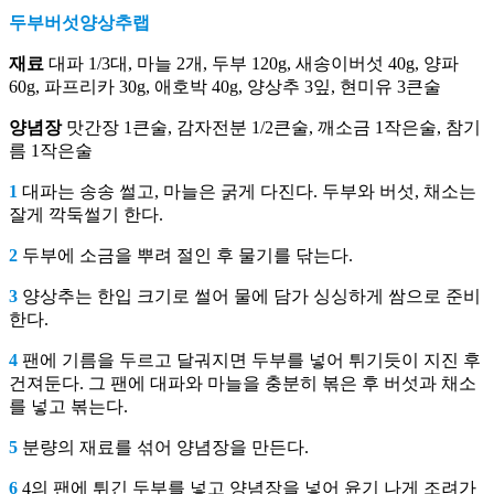
두부버섯양상추랩
재료
대파 1/3대, 마늘 2개, 두부 120g, 새송이버섯 40g, 양파
60g, 파프리카 30g, 애호박 40g, 양상추 3잎, 현미유 3큰술
양념장
맛간장 1큰술, 감자전분 1/2큰술, 깨소금 1작은술, 참기
름 1작은술
1
대파는 송송 썰고, 마늘은 굵게 다진다. 두부와 버섯, 채소는
잘게 깍둑썰기 한다.
2
두부에 소금을 뿌려 절인 후 물기를 닦는다.
3
양상추는 한입 크기로 썰어 물에 담가 싱싱하게 쌈으로 준비
한다.
4
팬에 기름을 두르고 달궈지면 두부를 넣어 튀기듯이 지진 후
건져둔다. 그 팬에 대파와 마늘을 충분히 볶은 후 버섯과 채소
를 넣고 볶는다.
5
분량의 재료를 섞어 양념장을 만든다.
6
4의 팬에 튀긴 두부를 넣고 양념장을 넣어 윤기 나게 조려가