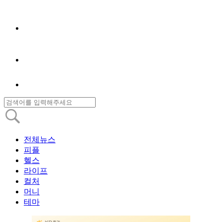
전체뉴스
피플
헬스
라이프
컬처
머니
테마