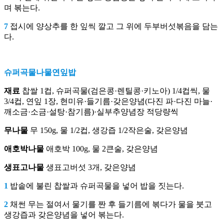
며 볶는다.
7
접시에 양상추를 한 잎씩 깔고 그 위에 두부버섯볶음을 담는
다.
슈퍼곡물나물연잎밥
재료
찹쌀 1컵, 슈퍼곡물(검은콩·렌틸콩·키노아) 1/4컵씩, 물
3/4컵, 연잎 1장, 현미유·들기름·갖은양념(다진 파·다진 마늘·
깨소금·소금·설탕·참기름)·실부추양념장 적당량씩
무나물
무 150g, 물 1/2컵, 생강즙 1/2작은술, 갖은양념
애호박나물
애호박 100g, 물 2큰술, 갖은양념
생표고나물
생표고버섯 3개, 갖은양념
1
밥솥에 불린 찹쌀과 슈퍼곡물을 넣어 밥을 짓는다.
2
채썬 무는 절여서 물기를 짠 후 들기름에 볶다가 물을 붓고
생강즙과 갖은양념을 넣어 볶는다.