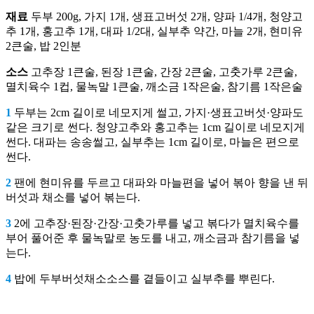
재료
두부 200g, 가지 1개, 생표고버섯 2개, 양파 1/4개, 청양고
추 1개, 홍고추 1개, 대파 1/2대, 실부추 약간, 마늘 2개, 현미유
2큰술, 밥 2인분
소스
고추장 1큰술, 된장 1큰술, 간장 2큰술, 고춧가루 2큰술,
멸치육수 1컵, 물녹말 1큰술, 깨소금 1작은술, 참기름 1작은술
1
두부는 2cm 길이로 네모지게 썰고, 가지·생표고버섯·양파도
같은 크기로 썬다. 청양고추와 홍고추는 1cm 길이로 네모지게
썬다. 대파는 송송썰고, 실부추는 1cm 길이로, 마늘은 편으로
썬다.
2
팬에 현미유를 두르고 대파와 마늘편을 넣어 볶아 향을 낸 뒤
버섯과 채소를 넣어 볶는다.
3
2에 고추장·된장·간장·고춧가루를 넣고 볶다가 멸치육수를
부어 풀어준 후 물녹말로 농도를 내고, 깨소금과 참기름을 넣
는다.
4
밥에 두부버섯채소소스를 곁들이고 실부추를 뿌린다.