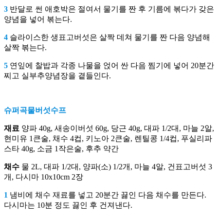
3
반달로 썬 애호박은 절여서 물기를 짠 후 기름에 볶다가 갖은
양념을 넣어 볶는다.
4
슬라이스한 생표고버섯은 살짝 데쳐 물기를 짠 다음 양념해
살짝 볶는다.
5
연잎에 찰밥과 각종 나물을 얹어 싼 다음 찜기에 넣어 20분간
찌고 실부추양념장을 곁들인다.
슈퍼곡물버섯수프
재료
양파 40g, 새송이버섯 60g, 당근 40g, 대파 1/2대, 마늘 2알,
현미유 1큰술, 채수 4컵, 키노아 2큰술, 렌틸콩 1/4컵, 푸실리파
스타 40g, 소금 1작은술, 후추 약간
채수
물 2L, 대파 1/2대, 양파(소) 1/2개, 마늘 4알, 건표고버섯 3
개, 다시마 10x10cm 2장
1
냄비에 채수 재료를 넣고 20분간 끓인 다음 채수를 만든다.
다시마는 10분 정도 끓인 후 건져낸다.