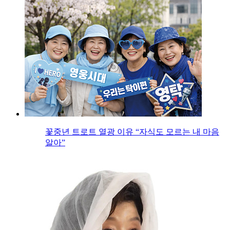
꽃중년 트로트 열광 이유 “자식도 모르는 내 마음
알아”