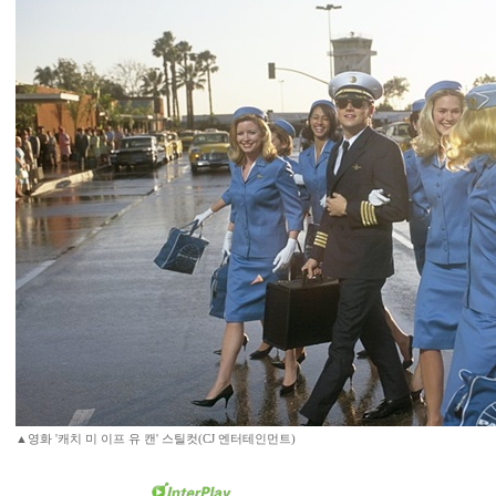
▲영화 '캐치 미 이프 유 캔' 스틸컷(CJ 엔터테인먼트)