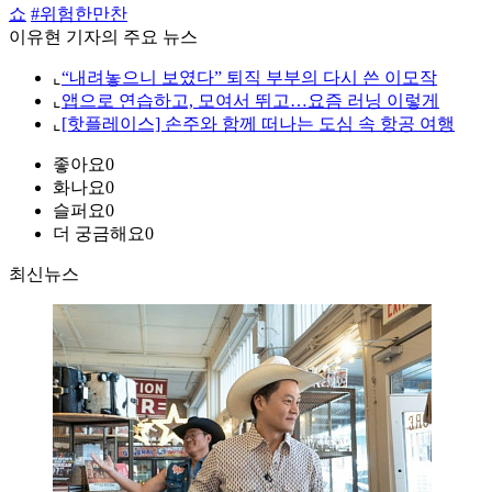
쇼
#위험한만찬
이유현 기자의 주요 뉴스
⌞
“내려놓으니 보였다” 퇴직 부부의 다시 쓴 이모작
⌞
앱으로 연습하고, 모여서 뛰고…요즘 러닝 이렇게
⌞
[핫플레이스] 손주와 함께 떠나는 도심 속 항공 여행
좋아요
0
화나요
0
슬퍼요
0
더 궁금해요
0
최신뉴스