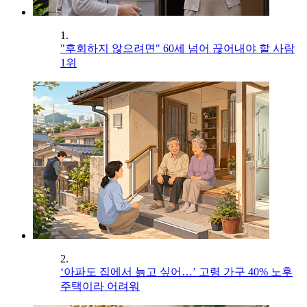
1.
"후회하지 않으려면" 60세 넘어 끊어내야 할 사람
1위
2.
‘아파도 집에서 늙고 싶어…’ 고령 가구 40% 노후
주택이라 어려워