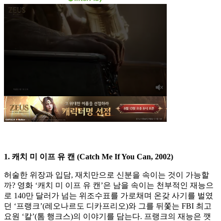
1. 캐치 미 이프 유 캔 (Catch Me If You Can, 2002)
허술한 위장과 입담, 재치만으로 신분을 속이는 것이 가능할
까? 영화 ‘캐치 미 이프 유 캔’은 남을 속이는 천부적인 재능으
로 140만 달러가 넘는 위조수표를 가로채며 온갖 사기를 벌였
던 ‘프랭크’(레오나르도 디카프리오)와 그를 뒤쫓는 FBI 최고
요원 ‘칼’(톰 행크스)의 이야기를 담는다. 프랭크의 재능은 깻