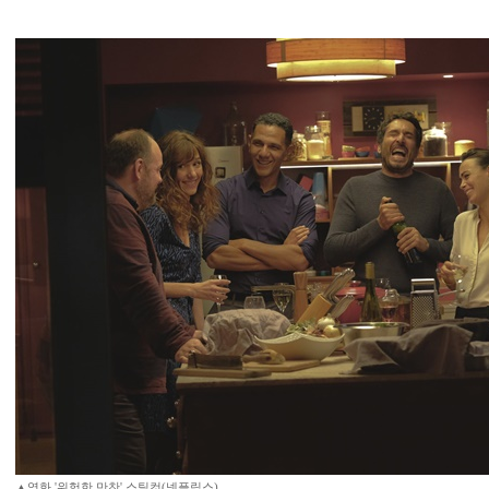
▲영화 '위험한 만찬' 스틸컷(넷플릭스)