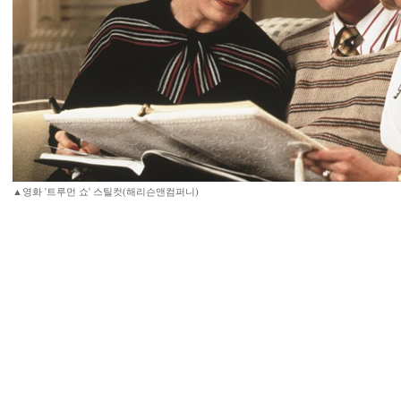
▲영화 '트루먼 쇼' 스틸컷(해리슨앤컴퍼니)