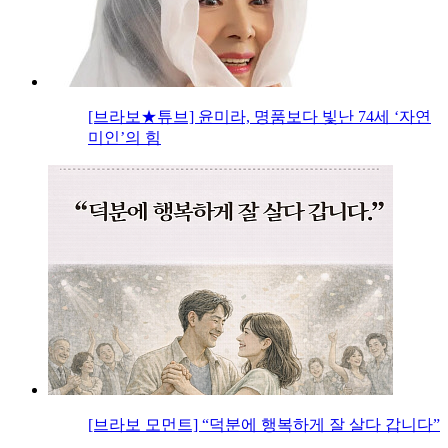
[브라보★튜브] 윤미라, 명품보다 빛난 74세 ‘자연
미인’의 힘
[브라보 모먼트] “덕분에 행복하게 잘 살다 갑니다”