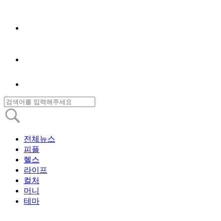
전체뉴스
피플
헬스
라이프
컬처
머니
테마