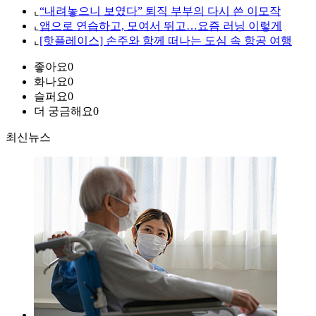
⌞
“내려놓으니 보였다” 퇴직 부부의 다시 쓴 이모작
⌞
앱으로 연습하고, 모여서 뛰고…요즘 러닝 이렇게
⌞
[핫플레이스] 손주와 함께 떠나는 도심 속 항공 여행
좋아요
0
화나요
0
슬퍼요
0
더 궁금해요
0
최신뉴스