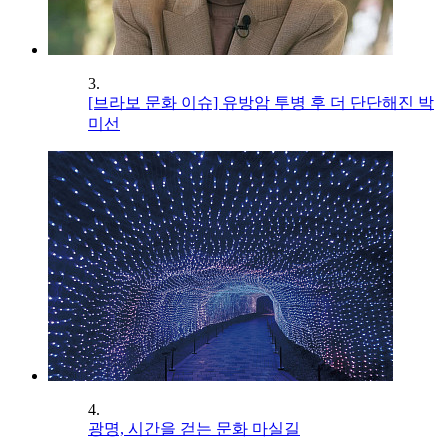
3.
[브라보 문화 이슈] 유방암 투병 후 더 단단해진 박
미선
4.
광명, 시간을 걷는 문화 마실길