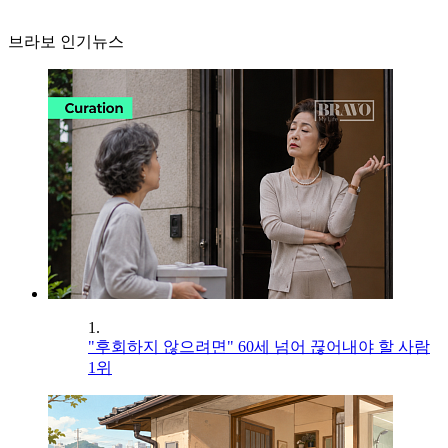
브라보 인기뉴스
1.
"후회하지 않으려면" 60세 넘어 끊어내야 할 사람
1위