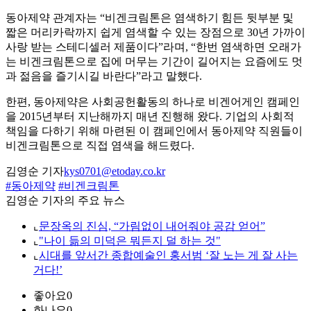
동아제약 관계자는 “비겐크림톤은 염색하기 힘든 뒷부분 및
짧은 머리카락까지 쉽게 염색할 수 있는 장점으로 30년 가까이
사랑 받는 스테디셀러 제품이다”라며, “한번 염색하면 오래가
는 비겐크림톤으로 집에 머무는 기간이 길어지는 요즘에도 멋
과 젊음을 즐기시길 바란다”라고 말했다.
한편, 동아제약은 사회공헌활동의 하나로 비겐어게인 캠페인
을 2015년부터 지난해까지 매년 진행해 왔다. 기업의 사회적
책임을 다하기 위해 마련된 이 캠페인에서 동아제약 직원들이
비겐크림톤으로 직접 염색을 해드렸다.
김영순 기자
kys0701@etoday.co.kr
#동아제약
#비겐크림톤
김영순 기자의 주요 뉴스
⌞
문장옥의 진심, “가림없이 내어줘야 공감 얻어”
⌞
"나이 듦의 미덕은 뭐든지 덜 하는 것"
⌞
시대를 앞서간 종합예술인 홍서범 ‘잘 노는 게 잘 사는
거다!’
좋아요
0
화나요
0