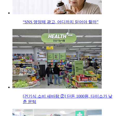
“SNS 영양제 광고, 어디까지 믿어야 할까”
[건기식 소비 새바람 ②] 단돈 1000원, 다이소가 낮
춘 문턱