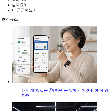
슬퍼요
0
더 궁금해요
0
최신뉴스
[건강앱 첫걸음 ①] 병원 문 앞에서 ‘아차!’ 한 적 있
다면