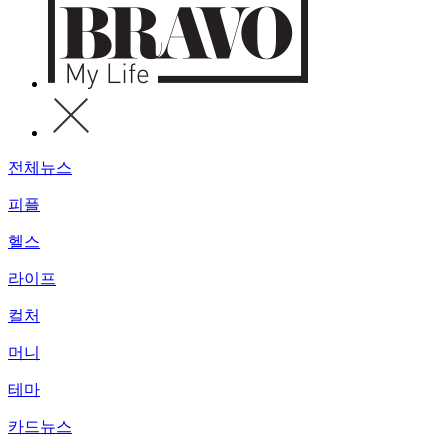
전체뉴스
피플
헬스
라이프
컬처
머니
테마
카드뉴스