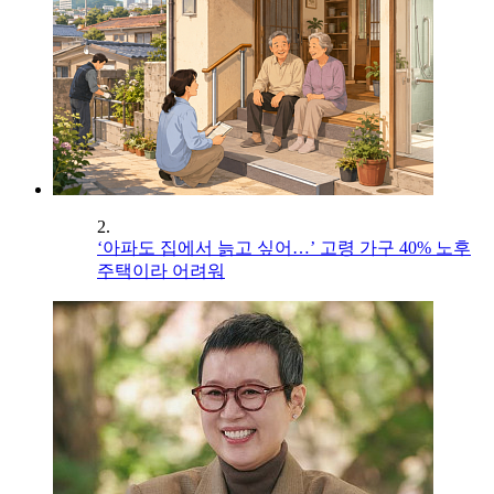
2.
‘아파도 집에서 늙고 싶어…’ 고령 가구 40% 노후
주택이라 어려워