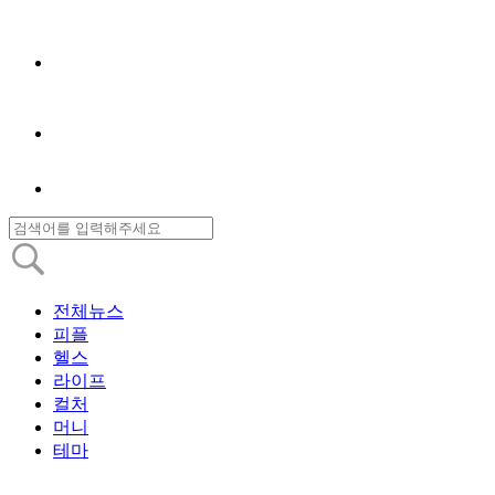
전체뉴스
피플
헬스
라이프
컬처
머니
테마