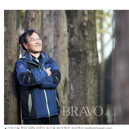
▲산업기술 분야 NIPA 자문단 유기열 씨(오병돈 프리랜서 obdlife@gmail.com)