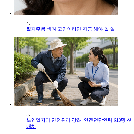
4.
팔자주름 생겨 고민이라면 지금 해야 할 일
5.
노인일자리 안전관리 강화, 안전전담인력 613명 첫
배치