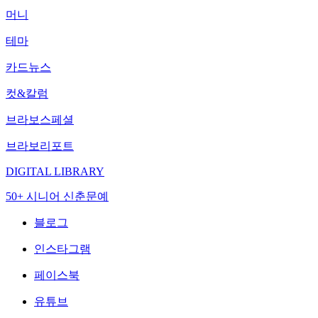
머니
테마
카드뉴스
컷&칼럼
브라보스페셜
브라보리포트
DIGITAL LIBRARY
50+ 시니어 신춘문예
블로그
인스타그램
페이스북
유튜브