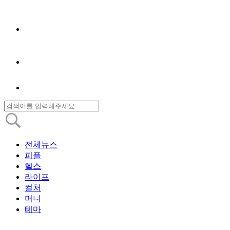
전체뉴스
피플
헬스
라이프
컬처
머니
테마