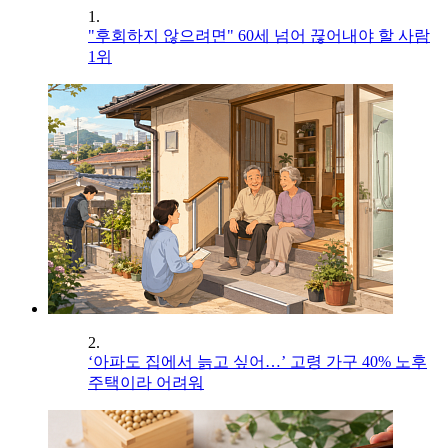
1.
"후회하지 않으려면" 60세 넘어 끊어내야 할 사람
1위
2.
‘아파도 집에서 늙고 싶어…’ 고령 가구 40% 노후
주택이라 어려워