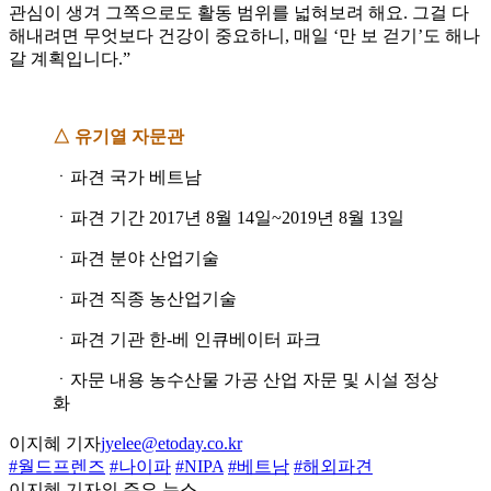
관심이 생겨 그쪽으로도 활동 범위를 넓혀보려 해요. 그걸 다
해내려면 무엇보다 건강이 중요하니, 매일 ‘만 보 걷기’도 해나
갈 계획입니다.”
△ 유기열 자문관
ㆍ파견 국가 베트남
ㆍ파견 기간 2017년 8월 14일~2019년 8월 13일
ㆍ파견 분야 산업기술
ㆍ파견 직종 농산업기술
ㆍ파견 기관 한-베 인큐베이터 파크
ㆍ자문 내용 농수산물 가공 산업 자문 및 시설 정상
화
이지혜 기자
jyelee@etoday.co.kr
#월드프렌즈
#나이파
#NIPA
#베트남
#해외파견
이지혜 기자의 주요 뉴스