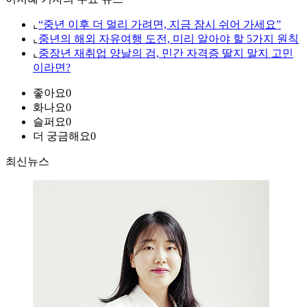
⌞
“중년 이후 더 멀리 가려면, 지금 잠시 쉬어 가세요”
⌞
중년의 해외 자유여행 도전, 미리 알아야 할 5가지 원칙
⌞
중장년 재취업 양날의 검, 민간 자격증 딸지 말지 고민
이라면?
좋아요
0
화나요
0
슬퍼요
0
더 궁금해요
0
최신뉴스