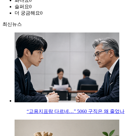
화나요
0
슬퍼요
0
더 궁금해요
0
최신뉴스
“고용지표랑 다르네…” 5060 구직은 왜 줄었나