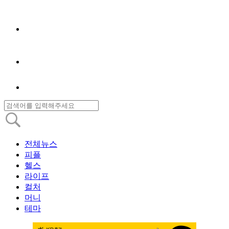
전체뉴스
피플
헬스
라이프
컬처
머니
테마