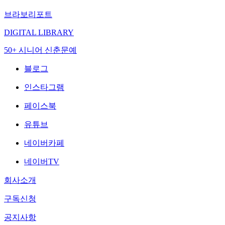
브라보리포트
DIGITAL LIBRARY
50+ 시니어 신춘문예
블로그
인스타그램
페이스북
유튜브
네이버카페
네이버TV
회사소개
구독신청
공지사항