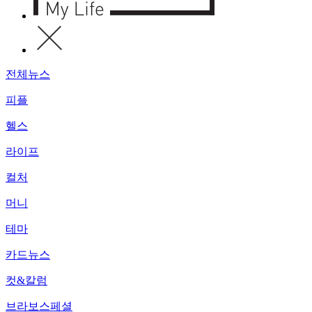
전체뉴스
피플
헬스
라이프
컬처
머니
테마
카드뉴스
컷&칼럼
브라보스페셜