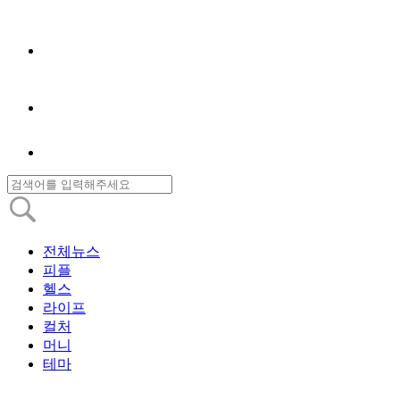
전체뉴스
피플
헬스
라이프
컬처
머니
테마