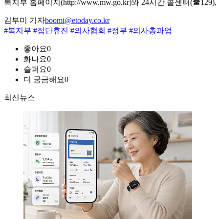
복지부 홈페이지(http://www.mw.go.kr)와 24시간 콜센터
김부미 기자
boomi@etoday.co.kr
#복지부
#집단휴진
#의사협회
#정부
#의사총파업
좋아요
0
화나요
0
슬퍼요
0
더 궁금해요
0
최신뉴스