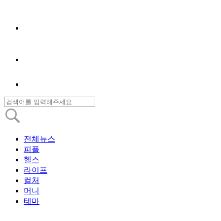
전체뉴스
피플
헬스
라이프
컬처
머니
테마