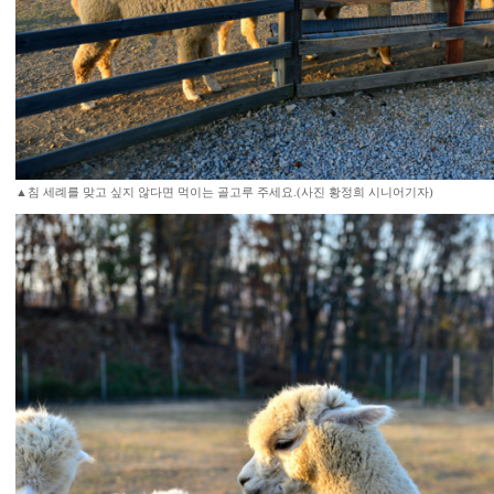
▲침 세례를 맞고 싶지 않다면 먹이는 골고루 주세요.(사진 황정희 시니어기자)