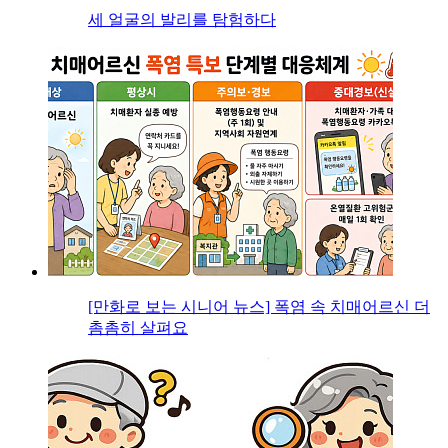
세 얼굴의 발리를 탐험하다
[만화로 보는 시니어 뉴스] 폭염 속 치매어르신 더
촘촘히 살펴요