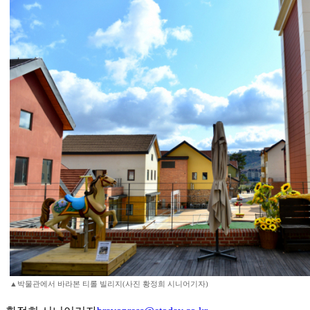
▲박물관에서 바라본 티롤 빌리지(사진 황정희 시니어기자)