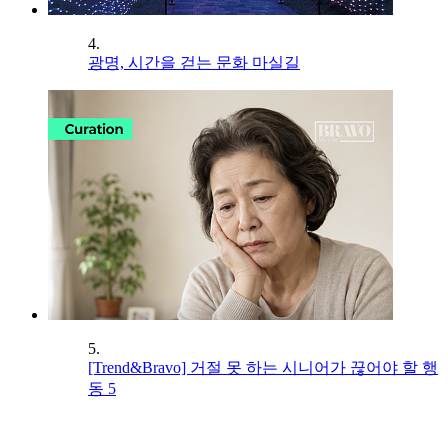
4.
광명, 시간을 걷는 문화 마실길
5.
[Trend&Bravo] 거절 못 하는 시니어가 끊어야 할 행
동 5