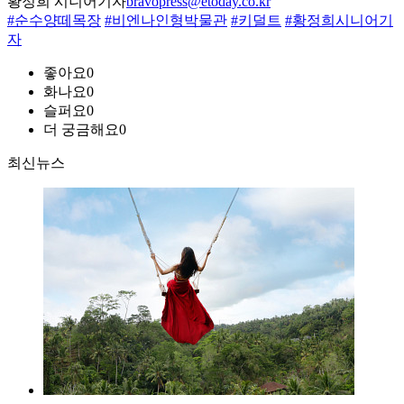
황정희 시니어기자
bravopress@etoday.co.kr
#순수양떼목장
#비엔나인형박물관
#키덜트
#황정희시니어기
자
좋아요
0
화나요
0
슬퍼요
0
더 궁금해요
0
최신뉴스