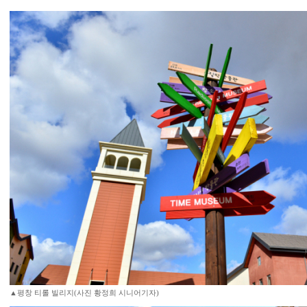
▲평창 티롤 빌리지(사진 황정희 시니어기자)