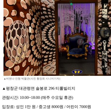
▲비엔나 인형 박물관(사진 황정희 시니어기자)
▲평창군 대관령면 솔봉로 296 티롤빌리지
관람시간: 10:00~18:00 (매주 수요일 휴관)
입장료: 성인 1만 원 / 중고생 8000원 / 어린이 7000원