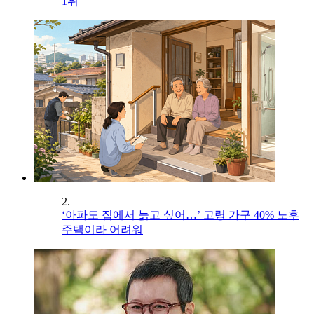
1위
2.
‘아파도 집에서 늙고 싶어…’ 고령 가구 40% 노후
주택이라 어려워