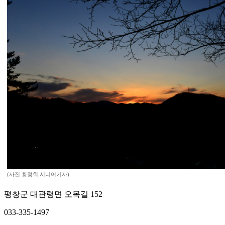
(사진 황정희 시니어기자)
평창군 대관령면 오목길 152
033-335-1497