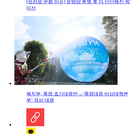
[브라보 문화 이슈] 유방암 투병 후 더 단단해진 박
미선
복지부, 폭염 초기대응반→‘폭염대응 비상대책본
부’ 격상 대응