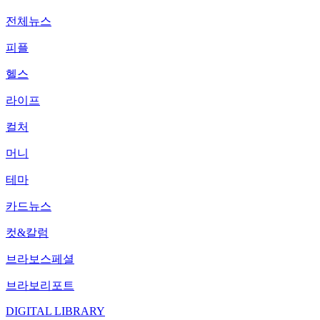
전체뉴스
피플
헬스
라이프
컬처
머니
테마
카드뉴스
컷&칼럼
브라보스페셜
브라보리포트
DIGITAL LIBRARY