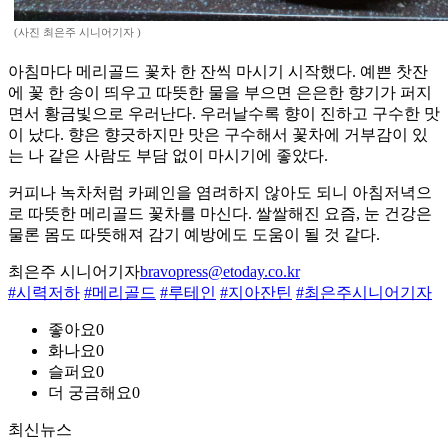
(사진 최은주 시니어기자 )
아침마다 메리골드 꽃차 한 잔씩 마시기 시작했다. 예쁜 찻잔
에 꽃 한 송이 띄우고 따뜻한 물을 부으면 은은한 향기가 퍼지
면서 황금빛으로 우러난다. 우러날수록 향이 진하고 구수한 맛
이 났다. 향은 향긋하지만 맛은 구수해서 꽃차에 거부감이 있
는 나 같은 사람도 부담 없이 마시기에 좋았다.
커피나 녹차처럼 카페인을 염려하지 않아도 되니 아침저녁으
로 따뜻한 메리골드 꽃차를 마신다. 쌀쌀해진 요즘, 눈 건강은
물론 몸도 따뜻해져 감기 예방에도 도움이 될 것 같다.
최은주 시니어기자
bravopress@etoday.co.kr
#시력저하
#메리골드
#루테인
#지아잔틴
#최은주시니어기자
좋아요
0
화나요
0
슬퍼요
0
더 궁금해요
0
최신뉴스