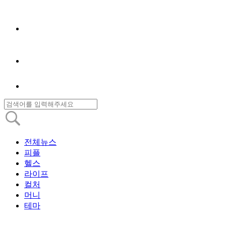
전체뉴스
피플
헬스
라이프
컬처
머니
테마