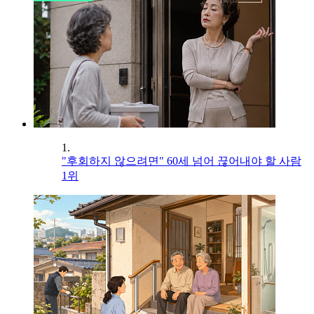
1.
"후회하지 않으려면" 60세 넘어 끊어내야 할 사람
1위