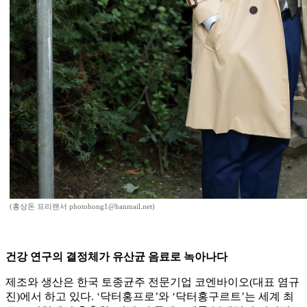
(홍상돈 프리랜서 photohong1@hanmail.net)
건강 연구의 결정체가 유산균 음료로 녹아나다
제조와 생산은 한국 토종균주 전문기업 코엔바이오(대표 염규
진)에서 하고 있다. ‘닥터홍프로’와 ‘닥터홍구르트’는 세계 최