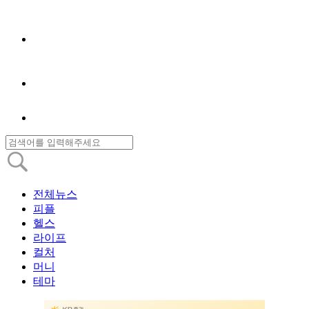
전체뉴스
피플
헬스
라이프
컬처
머니
테마