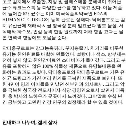
초로 김치에서 추출한, 지방 및 콜레스테롤 분해력이 뛰어난
균주 류코노스톡 등 다양한 균주를 함유하고 있다. 이들 제품
에 들어간 6개 균주는 이미 미국식품의약국인 FDA의
HUMAN OTC DRUG에 등록 완료된 상태다. 닥터홍프로는 김
치 유산균에 재래식 시골 청국장 분리 발효균과 발효 물질, 서
목태와 하수오, 인삼 등의 한방 원료까지 더해 항암 효과는 물
론 면역력 향상에도 도움을 준다.
닥터홍구르트는 망고농축퓌레, 꾸지뽕줄기, 치커리를 비롯한
유기농 천연원료를 배합해 만들었다. 설탕이나 색소, 방부제는
전혀 넣지 않고 천연감미료인 스테비아가 들어갔다. 그리고 분
유를 포함하지 않은 100% 식물성 제품으로 유당불내증을 완
화하는 효과도 노렸다. 닥터홍프로와 닥터홍구르트는 기존 유
산균 드링크가 가진 여러 한계를 극복한 제품으로 보인다. 또
한 4만여 명의 아이들을 만났던 산부인과 의사로서, 그리고 암
을 극복한 청국장 전도사이자 식당 경영인으로서 살면서 터득
한 홍 박사의 노하우가 곳곳에서 느껴졌다. 그야말로 수십 년
간 공부하고 고민한 건강 연구의 결정체라 할 수 있을 것이다.
인내하고 나누며, 젊게 살자