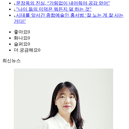
⌞
문장옥의 진심, “가림없이 내어줘야 공감 얻어”
⌞
"나이 듦의 미덕은 뭐든지 덜 하는 것"
⌞
시대를 앞서간 종합예술인 홍서범 ‘잘 노는 게 잘 사는
거다!’
좋아요
0
화나요
0
슬퍼요
0
더 궁금해요
0
최신뉴스