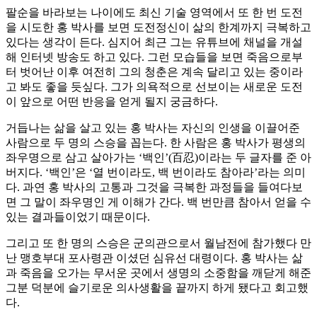
팔순을 바라보는 나이에도 최신 기술 영역에서 또 한 번 도전
을 시도한 홍 박사를 보면 도전정신이 삶의 한계까지 극복하고
있다는 생각이 든다. 심지어 최근 그는 유튜브에 채널을 개설
해 인터넷 방송도 하고 있다. 그런 모습들을 보면 죽음으로부
터 벗어난 이후 여전히 그의 청춘은 계속 달리고 있는 중이라
고 봐도 좋을 듯싶다. 그가 의욕적으로 선보이는 새로운 도전
이 앞으로 어떤 반응을 얻게 될지 궁금하다.
거듭나는 삶을 살고 있는 홍 박사는 자신의 인생을 이끌어준
사람으로 두 명의 스승을 꼽는다. 한 사람은 홍 박사가 평생의
좌우명으로 삼고 살아가는 ‘백인’(百忍)이라는 두 글자를 준 아
버지다. ‘백인’은 ‘열 번이라도, 백 번이라도 참아라’라는 의미
다. 과연 홍 박사의 고통과 그것을 극복한 과정들을 들여다보
면 그 말이 좌우명인 게 이해가 간다. 백 번만큼 참아서 얻을 수
있는 결과들이었기 때문이다.
그리고 또 한 명의 스승은 군의관으로서 월남전에 참가했다 만
난 맹호부대 포사령관 이셨던 심유선 대령이다. 홍 박사는 삶
과 죽음을 오가는 무서운 곳에서 생명의 소중함을 깨닫게 해준
그분 덕분에 슬기로운 의사생활을 끝까지 하게 됐다고 회고했
다.