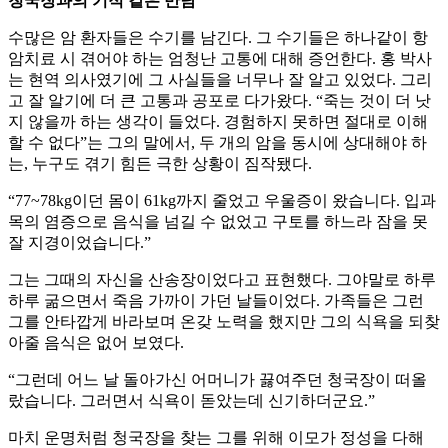
청국장과의 기적 같은 만남
수많은 암 환자들은 수기를 남긴다. 그 수기들은 하나같이 항
암치료 시 겪어야 하는 엄청난 고통에 대해 증언한다. 홍 박사
는 현역 의사였기에 그 사실들을 너무나 잘 알고 있었다. 그리
고 잘 알기에 더 큰 고통과 공포로 다가왔다. “죽는 것이 더 낫
지 않을까 하는 생각이 들었다. 경험하지 못하면 절대로 이해
할 수 없다”는 그의 말에서, 두 개의 암을 동시에 상대해야 하
는, 누구도 겪기 힘든 극한 상황이 짐작됐다.
“77~78kg이던 몸이 61kg까지 줄었고 우울증이 왔습니다. 입과
목의 염증으로 음식을 넘길 수 없었고 구토를 하느라 잠을 못
잘 지경이었습니다.”
그는 그때의 자신을 산송장이었다고 표현했다. 그야말로 하루
하루 굶으면서 죽음 가까이 가던 날들이었다. 가족들은 그런
그를 안타깝게 바라보며 온갖 노력을 했지만 그의 식욕을 되찾
아줄 음식은 없어 보였다.
“그런데 어느 날 돌아가신 어머니가 끓여주던 청국장이 떠올
랐습니다. 그러면서 식욕이 돋았는데 신기하더군요.”
마치 운명처럼 청국장을 찾는 그를 위해 이모가 정성을 다해