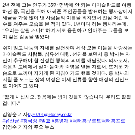
2년 전에 그는 인구가 35만 명밖에 안 되는 아이슬란드를 여행
하던 중, 국민을 위해 애써준 주인공들을 발표하는 행사장에서
세금을 가장 많이 낸 사람들의 이름을 외치면서 진심 어린 박
수를 쳐주는 모습을 본 적이 있다. 1년마다 하는 행사라는데,
“우리는 잘될 거다!” 하며 서로 응원하고 안아주는 그들을 보
며 깊은 감동을 받았다.
쉬지 않고 나눔의 자세를 실천하며 세상 모든 이들을 사랑하는
아이슬란드 사람들, 심유선 대령, 선친을 보면서 홍 박사는 자
신이 추구해야 할 진정한 행복의 의미를 깨달았다. 의사로서,
죽음의 고비에서 살아 돌아와 숙명을 받든 자로서, 뜨거운 가
슴으로 느끼며 지키게 된 지침이기도 했을 것이다. 홍 박사의
지칠 줄 모르는 삶의 여정은 이제 인류를 향한 애정의 전선으
로 이어지고 있다.
“젊게 사십시오. 젊음에는 병이 깃들지 않습니다. 우리도 잘될
겁니다.”
김영순 기자
kys0701@etoday.co.kr
#유산균
#청국장
#발효
#홍영재
#닥터홍구르트닥터홍프로
김영순 기자의 주요 뉴스