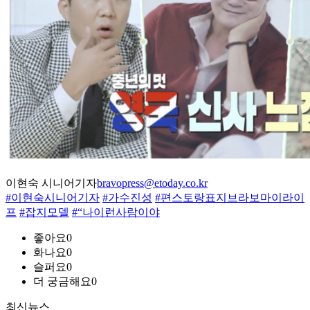
이현숙 시니어기자
bravopress@etoday.co.kr
#이현숙시니어기자
#가수진성
#편스토랑표지브라보마이라이
프
#잡지모델
#“나이런사람이야
좋아요
0
화나요
0
슬퍼요
0
더 궁금해요
0
최신뉴스