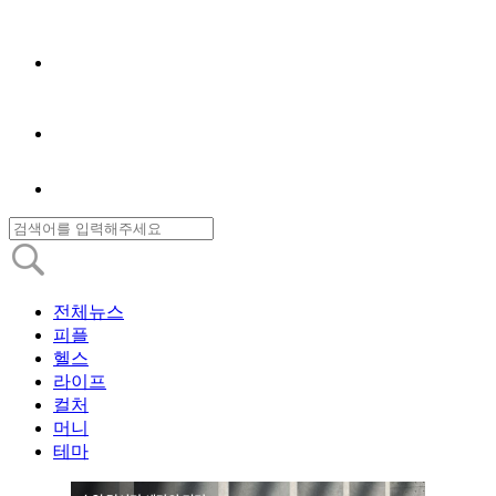
전체뉴스
피플
헬스
라이프
컬처
머니
테마