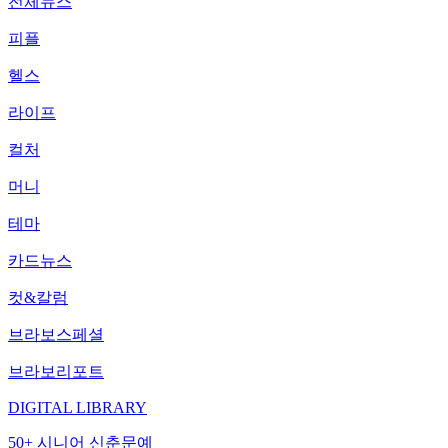
전체뉴스
피플
헬스
라이프
컬처
머니
테마
카드뉴스
컷&칼럼
브라보스페셜
브라보리포트
DIGITAL LIBRARY
50+ 시니어 신춘문예