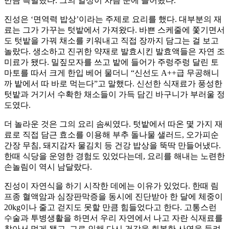
만큼 특별했다. 그의 일상이 차츰 눈에 들어왔다.
진성은 ‘면역력 밥상’이라는 주제로 요리를 했다. 대부분의 재
료는 그가 가꾸는 텃밭에서 가져왔다. 바쁜 스케줄에 쫓기면서
도 텃밭을 가꿔 채소를 키워내고 직접 장까지 담그는 걸 보고
놀랐다. 생소하고 진귀한 약재로 발효시킨 발효액들은 자연 조
미료가 됐다. 밀짚모자를 쓰고 밭에 들어가 주렁주렁 달린 토
마토를 따서 크게 한입 베어 물더니 “신선도 A++급 무공해니
까 밭에서 따 바로 먹는다”고 말했다. 신선한 식재료가 풍성한
텃밭과 거기서 수확한 채소들이 가득 담긴 바구니가 부러울 정
도였다.
더 놀라운 것은 그의 요리 솜씨였다. 텃밭에서 따온 몇 가지 재
료로 직접 담근 효소를 이용해 부추 돌나물 샐러드, 오가피순
간장 무침, 돼지감자 물김치 등 건강 밥상을 뚝딱 만들어냈다.
한때 식당을 운영한 경험도 있었다는데, 요리를 해내는 노련한
손놀림이 역시 남달랐다.
진성이 자연식을 하기 시작한 데에는 이유가 있었다. 한때 림
프종 혈액암과 심장판막증을 동시에 진단받아 한 달에 체중이
20kg이나 줄고 걷지도 못할 만큼 힘들었다고 한다. 고통스런
수술과 투병생활을 하면서 우리 자연에서 나고 자란 식재료를
찾아서 먹게 됐고, 그로 인해 다시 건강을 회복한 사연을 들려