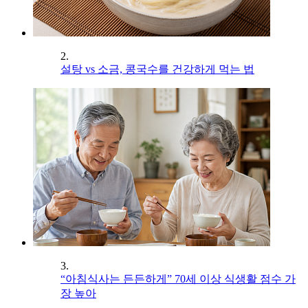
2.
설탕 vs 소금, 콩국수를 건강하게 먹는 법
3.
“아침식사는 든든하게” 70세 이상 식생활 점수 가
장 높아