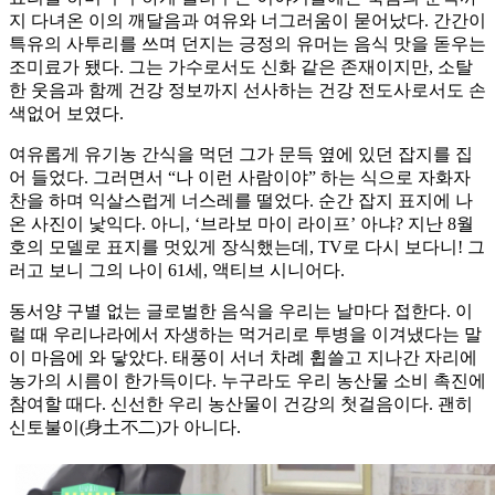
지 다녀온 이의 깨달음과 여유와 너그러움이 묻어났다. 간간이
특유의 사투리를 쓰며 던지는 긍정의 유머는 음식 맛을 돋우는
조미료가 됐다. 그는 가수로서도 신화 같은 존재이지만, 소탈
한 웃음과 함께 건강 정보까지 선사하는 건강 전도사로서도 손
색없어 보였다.
여유롭게 유기농 간식을 먹던 그가 문득 옆에 있던 잡지를 집
어 들었다. 그러면서 “나 이런 사람이야” 하는 식으로 자화자
찬을 하며 익살스럽게 너스레를 떨었다. 순간 잡지 표지에 나
온 사진이 낯익다. 아니, ‘브라보 마이 라이프’ 아냐? 지난 8월
호의 모델로 표지를 멋있게 장식했는데, TV로 다시 보다니! 그
러고 보니 그의 나이 61세, 액티브 시니어다.
동서양 구별 없는 글로벌한 음식을 우리는 날마다 접한다. 이
럴 때 우리나라에서 자생하는 먹거리로 투병을 이겨냈다는 말
이 마음에 와 닿았다. 태풍이 서너 차례 휩쓸고 지나간 자리에
농가의 시름이 한가득이다. 누구라도 우리 농산물 소비 촉진에
참여할 때다. 신선한 우리 농산물이 건강의 첫걸음이다. 괜히
신토불이(身土不二)가 아니다.