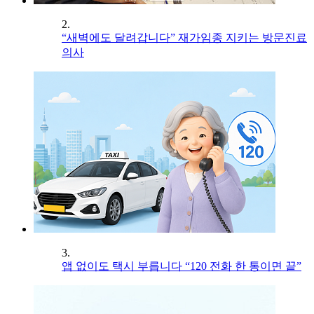
2.
“새벽에도 달려갑니다” 재가임종 지키는 방문진료
의사
3.
앱 없이도 택시 부릅니다 “120 전화 한 통이면 끝”