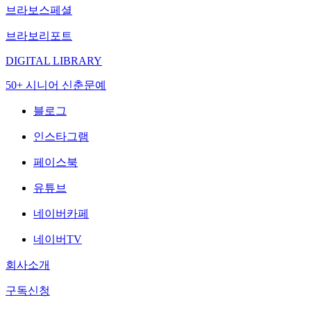
브라보스페셜
브라보리포트
DIGITAL LIBRARY
50+ 시니어 신춘문예
블로그
인스타그램
페이스북
유튜브
네이버카페
네이버TV
회사소개
구독신청