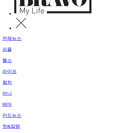
전체뉴스
피플
헬스
라이프
컬처
머니
테마
카드뉴스
컷&칼럼