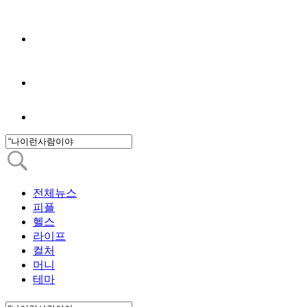
전체뉴스
피플
헬스
라이프
컬처
머니
테마