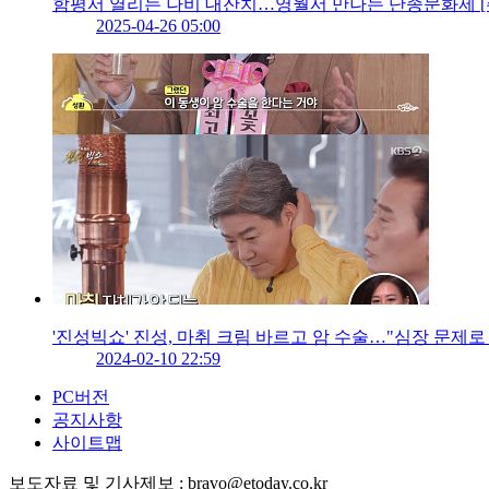
함평서 열리는 나비 대잔치…영월서 만나는 단종문화제 [
2025-04-26 05:00
'진성빅쇼' 진성, 마취 크림 바르고 암 수술…"심장 문제로 
2024-02-10 22:59
PC버전
공지사항
사이트맵
보도자료 및 기사제보 : bravo@etoday.co.kr