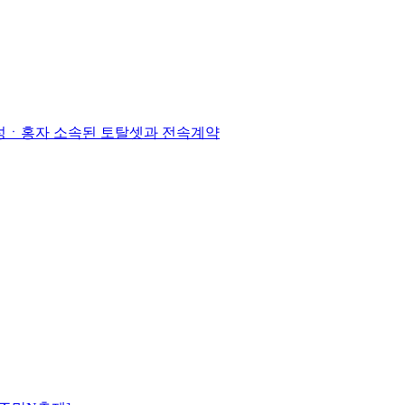
진성ㆍ홍자 소속된 토탈셋과 전속계약