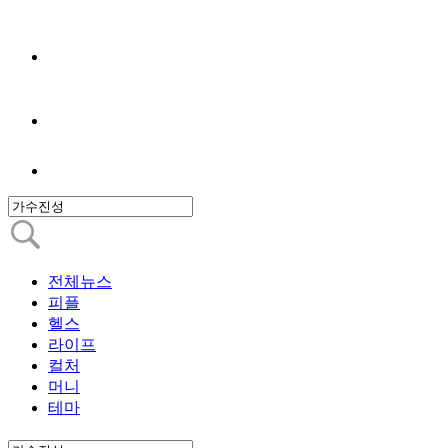
전체뉴스
피플
헬스
라이프
컬처
머니
테마