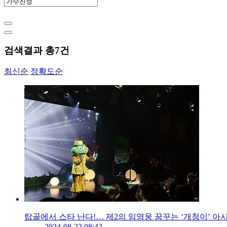
검색결과 총
7
건
최신순
정확도순
탑골에서 스타 난다!… 제2의 임영웅 꿈꾸는 ‘개청이’ 아
2024-08-22 08:42