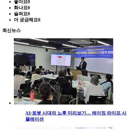
좋아요
0
화나요
0
슬퍼요
0
더 궁금해요
0
최신뉴스
AI·로봇 시대의 노후 미리보기… 에이징 라이프 시
뮬레이션