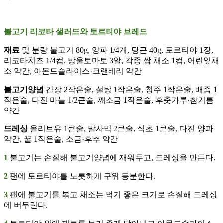
불고기 리코타 샐러드와 토르티야 브레드
재료
및 분량 불고기 80g, 양파 1/4개, 당근 40g, 토르티야 1장,
리코타치즈 1/4컵, 방울토마토 3알, 각종 쌈 채소 1컵, 어린잎채
소 약간, 아몬드슬라이스·크랜베리 약간
불고기양념
간장 2작은술, 설탕 1작은술, 청주 1작은술, 배즙 1
작은술, 다진 마늘 1/2큰술, 깨소금 1작은술, 후춧가루·참기름
약간
드레싱
올리브유 1큰술, 발사믹 2큰술, 식초 1큰술, 다진 양파
약간, 꿀 1작은술, 소금·후추 약간
1
불고기는 손질해 불고기양념에 재워두고, 드레싱을 만든다.
2
팬에 토르티야를 노릇하게 구워 등분한다.
3
팬에 불고기를 볶고 채소는 먹기 좋은 크기로 손질해 드레싱
에 버무린다.