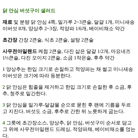
닭 안심 버섯구이 샐러드
재료
및 분량 닭 안심 4쪽, 밀가루 2~3큰술, 달걀 1개, 미니새송
이버섯 8개, 양상추 2~3장, 적양파 1/6개, 베이비채소 약간
초간장
간장 2큰술, 식초 2큰술, 설탕 2큰술
사우전아일랜드
케첩 2큰술, 다진 삶은 달걀 1/2개, 마요네즈
1½큰술, 다진 오이지 2큰술, 소금 1작은술, 후추 약간
1
양상추는 한입 크기로 손질하고 적양파는 채 썰고 미니새송
이버섯은 크기에 따라 등분한다.
2
닭 안심은 힘줄을 제거하고 한입 크기로 손질한 후 소금, 후
추, 청주로 밑간한다.
3
닭 안심을 밀가루-달걀물 순으로 묻힌 후 팬에 기름을 두르
고 지진다. 버섯도 소금, 후추로 간한 뒤 노릇하게 굽는다.
4
그릇에 초간장소스, 양상추, 닭 안심, 버섯구이 순서로 담고
그 위에 사우전아일랜드 드레싱, 적양파채, 베이비채소를 얹는
다.