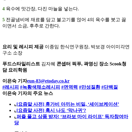
4
육수에 맛간장, 다진 마늘을 넣는다.
5
전골냄비에 재료를 담고 불고기를 얹어 4의 육수를 붓고 끓
이면서 소금, 후추로 간한다.
요리 및 레시피 제공
이종임 한식연구원장, 박보경 아이미각연
구소 소장
푸드스타일리스트
김자혜
콘셉터
픽푸, 곽영신
장소
Scook청
담 요리학원
이은숙 기자
eun-83@etoday.co.kr
#레시피
#녹황색채소레시피
#면역력
#만성질환
#단백질
이은숙 기자의 주요 뉴스
⌞
[요즘말 사전] 휴가비 아끼는 비밀, ‘세이브케이션’
⌞
[요즘말 사전] 혹시 나도 ‘막나귀’?
⌞
퍼즐 풀고 상품 받자! ‘브라보 마이 라이프’ 독자참여마
당