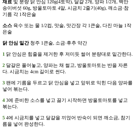
재료
및 분량 닭 안심 120g(4토막), 달걀 2개, 양파 1/2개, 백만
송이버섯 60g, 방울토마토 4알, 시금치 2줄기(40g), 깨소금·참
기름 각 1작은술
소스
육수 또는 물 1/2컵, 맛술, 맛간장 각 1큰술, 다진 마늘 1작
은술
닭 안심 밑간
청주 1큰술, 소금·후추 약간
1
닭 안심은 힘줄을 제거한 후 저미듯 썰어 분량대로 밑간한다.
2
달걀은 풀어놓고, 양파는 채 썰고, 방울토마토는 반을 자른
다. 시금치는 4cm 길이로 썬다.
3
팬에 기름을 두르고 닭 안심을 넣고 앞뒤로 익힌 다음 양파를
넣어 볶는다.
4
3에 준비한 소스를 넣고 끓기 시작하면 방울토마토를 넣고
볶는다.
5
4에 시금치를 넣고 달걀을 끼얹어 반숙이 되면 깨소금, 참기
름을 넣어 완성한다.