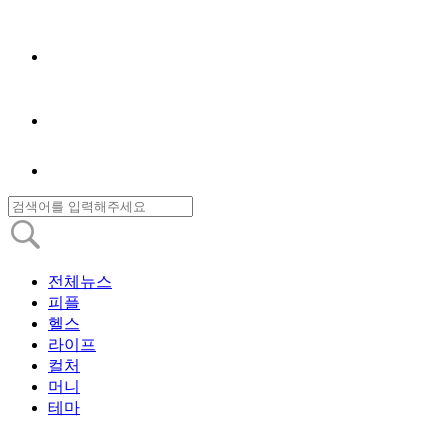
전체뉴스
피플
헬스
라이프
컬처
머니
테마