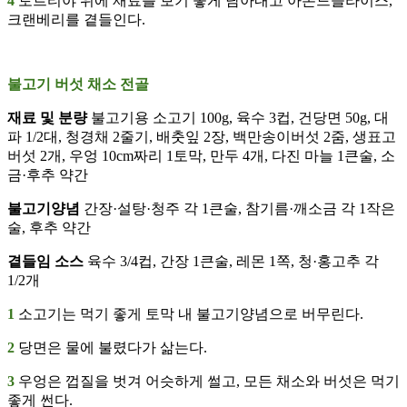
4
토르티야 위에 재료를 보기 좋게 담아내고 아몬드슬라이스,
크랜베리를 곁들인다.
불고기 버섯 채소 전골
재료 및 분량
불고기용 소고기 100g, 육수 3컵, 건당면 50g, 대
파 1/2대, 청경채 2줄기, 배춧잎 2장, 백만송이버섯 2줌, 생표고
버섯 2개, 우엉 10cm짜리 1토막, 만두 4개, 다진 마늘 1큰술, 소
금·후추 약간
불고기양념
간장·설탕·청주 각 1큰술, 참기름·깨소금 각 1작은
술, 후추 약간
곁들임 소스
육수 3/4컵, 간장 1큰술, 레몬 1쪽, 청·홍고추 각
1/2개
1
소고기는 먹기 좋게 토막 내 불고기양념으로 버무린다.
2
당면은 물에 불렸다가 삶는다.
3
우엉은 껍질을 벗겨 어슷하게 썰고, 모든 채소와 버섯은 먹기
좋게 썬다.