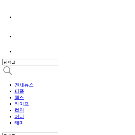
전체뉴스
피플
헬스
라이프
컬처
머니
테마