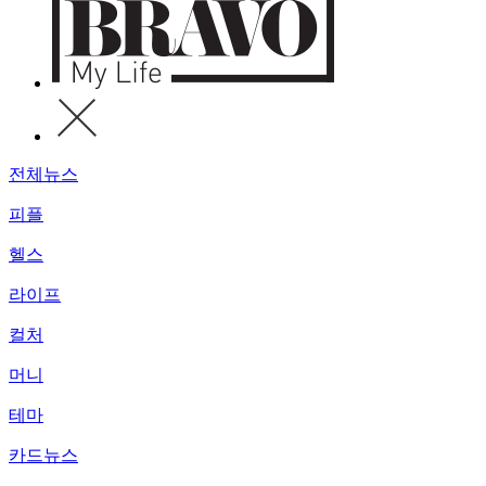
전체뉴스
피플
헬스
라이프
컬처
머니
테마
카드뉴스