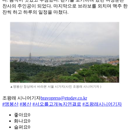
찬사의 주인공이 되었다. 마지막으로 브라보를 외치며 맥주 한
잔씩 하고 하루의 일정을 마쳤다.
▲앵봉산 정상에서 바라본 서울 시가지(사진 조왕래 시니어기자 )
조왕래 시니어기자
bravopress@etoday.co.kr
#앵봉산
#봉산
#서오를고개녹지연결로
#조왕래시니어기자
좋아요
0
화나요
0
슬퍼요
0