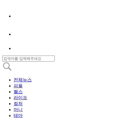
전체뉴스
피플
헬스
라이프
컬처
머니
테마