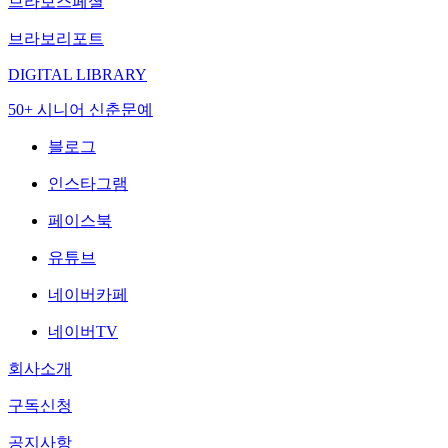
브라보스페셜
브라보리포트
DIGITAL LIBRARY
50+ 시니어 신춘문예
블로그
인스타그램
페이스북
유튜브
네이버카페
네이버TV
회사소개
구독신청
공지사항