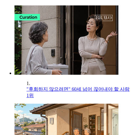
1.
"후회하지 않으려면" 60세 넘어 끊어내야 할 사람
1위