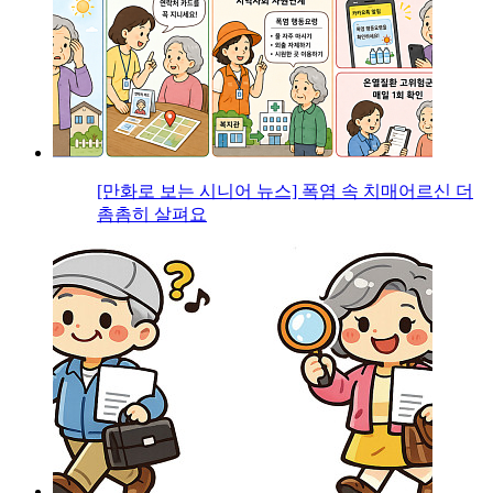
[만화로 보는 시니어 뉴스] 폭염 속 치매어르신 더
촘촘히 살펴요