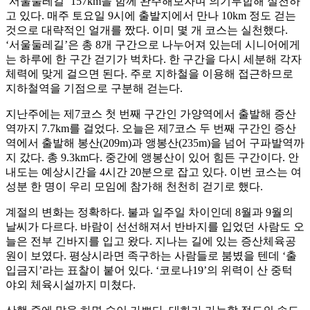
‘서울둘레길’ 157km을 함께 완주해보자며 의기투합해 실천하
고 있다. 매주 토요일 9시에 출발지에서 만나 10km 정도 걷는
것으로 대략적인 얼개를 짰다. 이미 몇 개 코스는 실천했다.
‘서울둘레길’은 총 8개 구간으로 나누어져 있는데 시니어에게
는 하루에 한 구간 걷기가 벅차다. 한 구간을 다시 세분해 각자
체력에 맞게 걸으면 된다. 주로 지하철을 이용해 접근하므로
지하철역을 기점으로 구분해 걷는다.
지난주에는 제7코스 첫 번째 구간인 가양역에서 출발해 증산
역까지 7.7km를 걸었다. 오늘은 제7코스 두 번째 구간인 증산
역에서 출발해 봉산(209m)과 앵봉산(235m)을 넘어 구파발역까
지 갔다. 총 9.3km다. 중간에 앵봉산이 있어 힘든 구간이다. 안
내도는 예상시간을 4시간 20분으로 잡고 있다. 이번 코스는 여
성분 한 명이 우리 모임에 참가해 천천히 걷기로 했다.
계절의 변화는 정확하다. 불과 일주일 차이인데 8월과 9월의
날씨가 다르다. 바람이 선선해져서 반바지를 입었던 사람도 오
늘은 전부 긴바지를 입고 왔다. 지나는 길에 있는 증산체육공
원이 보였다. 평상시라면 족구하는 사람들로 붐볐을 텐데 ‘출
입금지’라는 표찰이 붙어 있다. ‘코로나19’의 위력이 산 중턱
야외 체육시설까지 미쳤다.