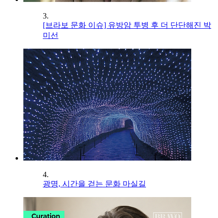
3.
[브라보 문화 이슈] 유방암 투병 후 더 단단해진 박
미선
4.
광명, 시간을 걷는 문화 마실길