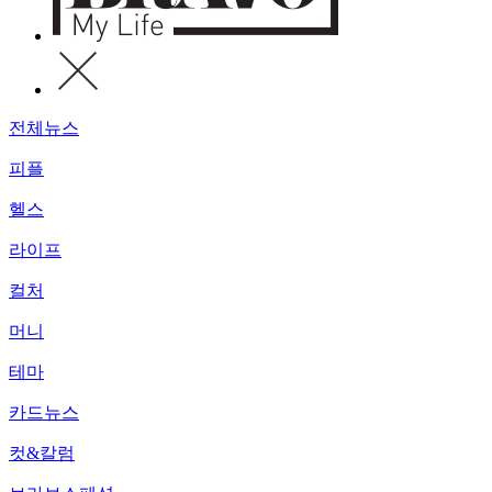
전체뉴스
피플
헬스
라이프
컬처
머니
테마
카드뉴스
컷&칼럼