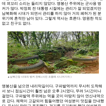
데 꾀꼬리 소리는 들리지 않았다. 앵봉산 주위에는 군사용 벙
커가 많다. 박정희 전 대통령 시절에는 관리가 잘 되었겠지만
남북화해 시대가 되면서 관리를 하지 않아 거의 폐허가 된 분
위기에 흔적만 남아 있다. 그렇게 역사는 흐른다. 영원한 적도
없고 친구도 없다.
▲남북긴장 시대의 벙커 잔해.(사진 조왕래 시니어기자 )
앵봉산을 넘으면 내리막길이다. 구파발역까지 무사히 도착해
서 보니 점심시간이 훨씬 넘은 오후 2시였다, 무려 5시간이나
걸었다. 구파발역 주위에는 먹을 곳이 마땅치 않아 연신내역으
로 갔다. 체력이 고갈되어 힘들어했던 여성분이 맛집을 안내했
다. 음식이 맛있고 푸짐했다. 걷기를 포기하려 했던 여성분은