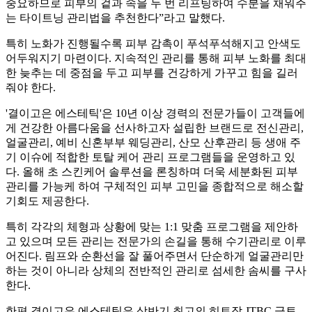
중요하므로 피부의 겉과 속을 두 번 리프팅하여 수분을 채워주
는 타이트닝 관리법을 추천한다”라고 말했다.
특히 노화가 진행될수록 피부 감촉이 푸석푸석해지고 안색도
어두워지기 마련이다. 지속적인 관리를 통해 피부 노화를 최대
한 늦추는 데 중점을 두고 피부를 건강하게 가꾸고 힘을 길러
줘야 한다.
'결이고은 에스테틱'은 10년 이상 경력의 전문가들이 고객들에
게 건강한 아름다움을 선사하고자 설립한 브랜드로 전신관리,
얼굴관리, 예비 신혼부부 웨딩관리, 산모 산후관리 등 생애 주
기 이슈에 적합한 토탈 케어 관리 프로그램들을 운영하고 있
다. 올해 초 스킨케어 솔루션을 론칭하며 더욱 세분화된 피부
관리를 가능케 하여 구체적인 피부 고민을 종합적으로 해소할
기회도 제공한다.
특히 각각의 체형과 상황에 맞는 1:1 맞춤 프로그램을 제안하
고 있으며 모든 관리는 전문가의 손길을 통해 수기관리로 이루
어진다. 림프와 순환선을 잘 풀어주면서 단순하게 얼굴관리만
하는 것이 아니라 상체의 전반적인 관리로 섬세한 솜씨를 구사
한다.
한편 결이고은 에스테틱은 상반기 최고의 히트작 JTBC 금토