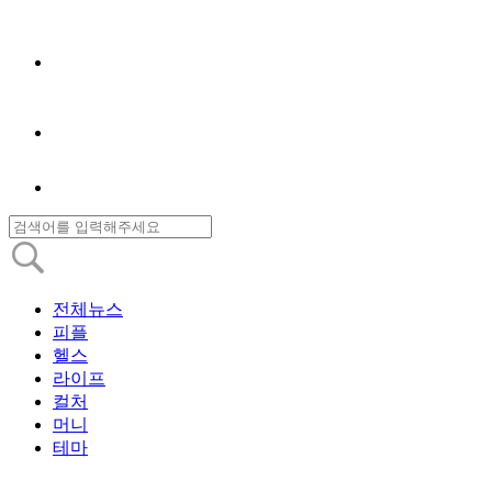
전체뉴스
피플
헬스
라이프
컬처
머니
테마