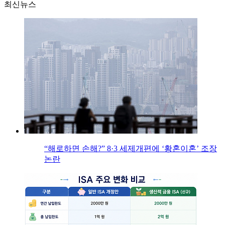
최신뉴스
“해로하면 손해?” 8·3 세제개편에 ‘황혼이혼’ 조장
논란