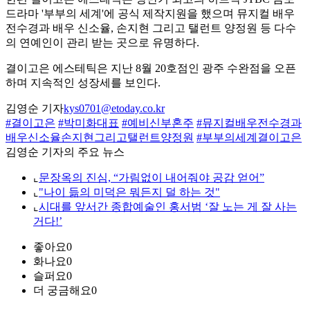
드라마 '부부의 세계'에 공식 제작지원을 했으며 뮤지컬 배우
전수경과 배우 신소율, 손지현 그리고 탤런트 양정원 등 다수
의 연예인이 관리 받는 곳으로 유명하다.
결이고은 에스테틱은 지난 8월 20호점인 광주 수완점을 오픈
하며 지속적인 성장세를 보인다.
김영순 기자
kys0701@etoday.co.kr
#결이고은
#박미화대표
#예비신부혼주
#뮤지컬배우전수경과
배우신소율손지현그리고탤런트양정원
#부부의세계결이고은
김영순 기자의 주요 뉴스
⌞
문장옥의 진심, “가림없이 내어줘야 공감 얻어”
⌞
"나이 듦의 미덕은 뭐든지 덜 하는 것"
⌞
시대를 앞서간 종합예술인 홍서범 ‘잘 노는 게 잘 사는
거다!’
좋아요
0
화나요
0
슬퍼요
0
더 궁금해요
0