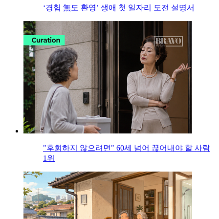
‘경험 無도 환영’ 생애 첫 일자리 도전 설명서
"후회하지 않으려면" 60세 넘어 끊어내야 할 사람
1위