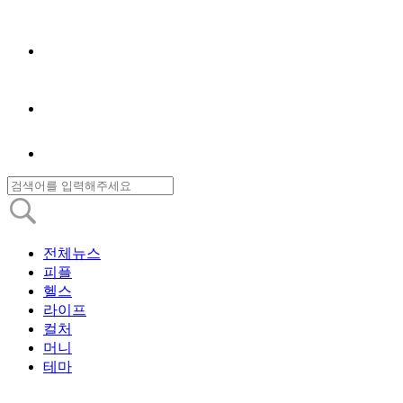
전체뉴스
피플
헬스
라이프
컬처
머니
테마