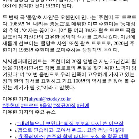
OST에 참여한 것이 인연이 됐다.
두 번째 곡 '물망초 사연'은 오랜만에 만나는 '주현미 표' 트로트
다. 1985년 '비 내리는 영동교'로 데뷔한 이후 주현미는 '등대섬
의 추억', '여자는 꽃이 아니야' 등 여러 3박자 왈츠 트로트 곡을
발표하며 자신만의 고유한 음악적 색채를 그려나갔다. 이번에
새롭게 선보이는 '물망초 사연' 또한 왈츠 트로트로, 2020년 주
현미가 1985년 주현미를 오마주하는 상징적인 곡이다.
씨씨엔터테인먼트는 "주현미의 20집 앨범은 지난 35년간의 활
동을 기념하면서도 정통 트로트의 본질을 찾기 위한 노력이 담
겨있다"며 "이번 음반으로 우리 민족이 고유하게 가지고 있는
정과 한의 정서를 표현하고 가요 100년의 역사를 되짚어 볼 수
있는 계기가 될 것"이라고 말했다.
이유현 기자
uhyunl@etoday.co.kr
#주현미
#트로트
#음악
#정규20집
#연예
이유현 기자의 주요 뉴스
⌞
“내려놓으니 보였다” 퇴직 부부의 다시 쓴 이모작
⌞
앱으로 연습하고, 모여서 뛰고…요즘 러닝 이렇게
⌞
[핫플레이스] 손주와 함께 떠나는 도심 속 항공 여행