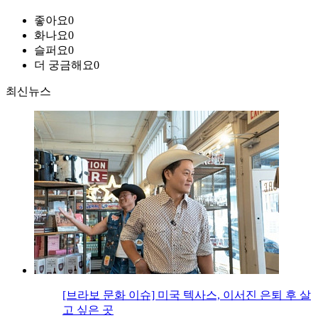
좋아요
0
화나요
0
슬퍼요
0
더 궁금해요
0
최신뉴스
[브라보 문화 이슈] 미국 텍사스, 이서진 은퇴 후 살
고 싶은 곳