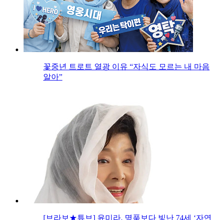
꽃중년 트로트 열광 이유 “자식도 모르는 내 마음
알아”
[브라보★튜브] 윤미라, 명품보다 빛난 74세 ‘자연