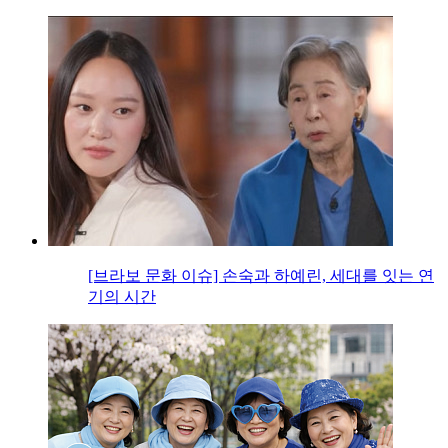
[브라보 문화 이슈] 손숙과 하예린, 세대를 잇는 연
기의 시간