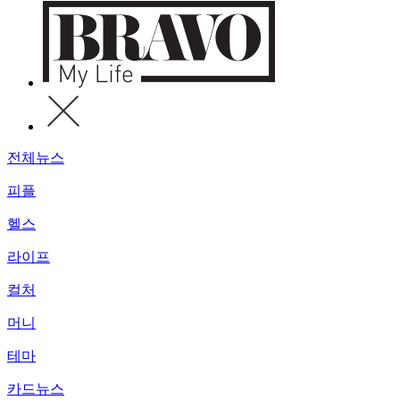
전체뉴스
피플
헬스
라이프
컬처
머니
테마
카드뉴스