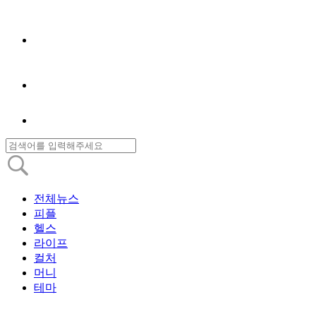
전체뉴스
피플
헬스
라이프
컬처
머니
테마