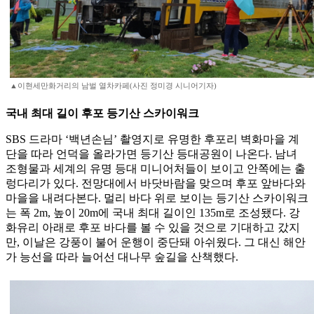
▲이현세만화거리의 남벌 열차카페(사진 정미경 시니어기자)
국내 최대 길이 후포 등기산 스카이워크
SBS 드라마 ‘백년손님’ 촬영지로 유명한 후포리 벽화마을 계
단을 따라 언덕을 올라가면 등기산 등대공원이 나온다. 남녀
조형물과 세계의 유명 등대 미니어처들이 보이고 안쪽에는 출
렁다리가 있다. 전망대에서 바닷바람을 맞으며 후포 앞바다와
마을을 내려다본다. 멀리 바다 위로 보이는 등기산 스카이워크
는 폭 2m, 높이 20m에 국내 최대 길이인 135m로 조성됐다. 강
화유리 아래로 후포 바다를 볼 수 있을 것으로 기대하고 갔지
만, 이날은 강풍이 불어 운행이 중단돼 아쉬웠다. 그 대신 해안
가 능선을 따라 늘어선 대나무 숲길을 산책했다.