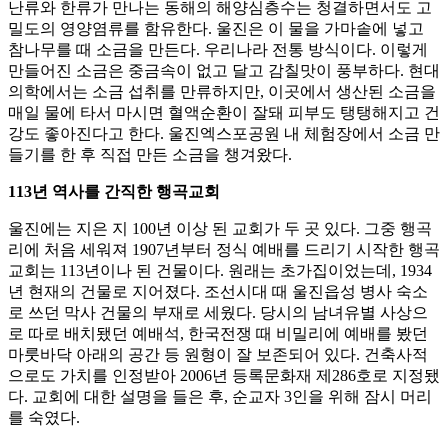
난류와 한류가 만나는 동해의 해양심층수는 청결하면서도 고
밀도의 영양염류를 함유한다. 울진은 이 물을 가마솥에 넣고
참나무를 때 소금을 만든다. 우리나라 전통 방식이다. 이렇게
만들어진 소금은 중금속이 없고 달고 감칠맛이 풍부하다. 현대
의학에서는 소금 섭취를 만류하지만, 이곳에서 생산된 소금을
매일 물에 타서 마시면 혈액순환이 잘돼 피부도 탱탱해지고 건
강도 좋아진다고 한다. 울진엑스포공원 내 체험장에서 소금 만
들기를 한 후 직접 만든 소금을 챙겨왔다.
113년 역사를 간직한 행곡교회
울진에는 지은 지 100년 이상 된 교회가 두 곳 있다. 그중 행곡
리에 처음 세워져 1907년부터 정식 예배를 드리기 시작한 행곡
교회는 113년이나 된 건물이다. 원래는 초가집이었는데, 1934
년 현재의 건물로 지어졌다. 조선시대 때 울진읍성 병사 숙소
로 쓰던 막사 건물의 부재로 세웠다. 당시의 남녀유별 사상으
로 따로 배치됐던 예배석, 한국전쟁 때 비밀리에 예배를 봤던
마룻바닥 아래의 공간 등 원형이 잘 보존되어 있다. 건축사적
으로도 가치를 인정받아 2006년 등록문화재 제286호로 지정됐
다. 교회에 대한 설명을 들은 후, 순교자 3인을 위해 잠시 머리
를 숙였다.