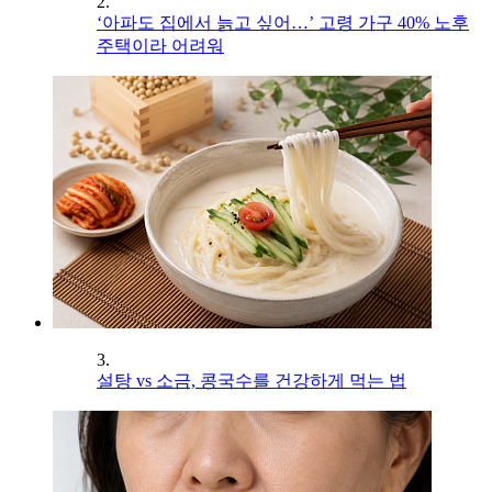
2.
‘아파도 집에서 늙고 싶어…’ 고령 가구 40% 노후
주택이라 어려워
3.
설탕 vs 소금, 콩국수를 건강하게 먹는 법