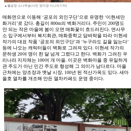
▲월송정 소나무숲(사진 정미경 시니어기자)
매화면으로 이동해 ‘공포의 외인구단’으로 유명한 ‘이현세만
화거리’로 갔다. 총길이 800m의 벽화거리다. 주민이 200명도
안 되는 작은 마을에 봄이 오면 매화꽃이 흐드러진다. 면사무
소 입구에서부터 복지회관, 매화중학교 담벼락을 따라 이현세
작가의 대표 작품 ‘공포의 외인구단’과 ‘누구라도 길을 잃는다’
등에 나오는 캐릭터들이 벽화로 그려져 있다. 이현세 작가의
문하생 20여 명이 한 달 넘게 그렸다고 한다. 벽화가 그려진 우
리나라 지자체는 100여 개 마을. 이곳은 벽화마을 중 유일하게
관 주도가 아닌 민간 주도로 형성해 그 의미가 남다르다. 마을
근처에는 양조장과 옛날 시장, 100년 된 적산가옥도 있다. 새마
을호 열차를 개조해 만든 열차카페도 운영 중이다.