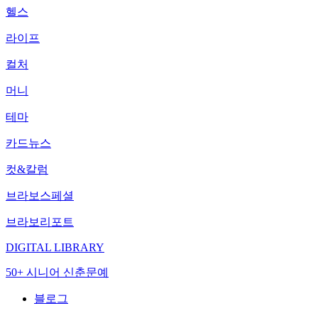
헬스
라이프
컬처
머니
테마
카드뉴스
컷&칼럼
브라보스페셜
브라보리포트
DIGITAL LIBRARY
50+ 시니어 신춘문예
블로그