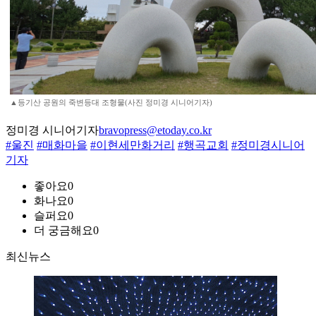
▲등기산 공원의 죽변등대 조형물(사진 정미경 시니어기자)
정미경 시니어기자
bravopress@etoday.co.kr
#울진
#매화마을
#이현세만화거리
#행곡교회
#정미경시니어
기자
좋아요
0
화나요
0
슬퍼요
0
더 궁금해요
0
최신뉴스