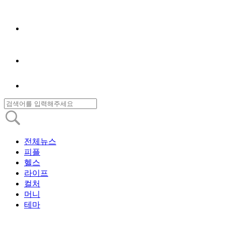
전체뉴스
피플
헬스
라이프
컬처
머니
테마