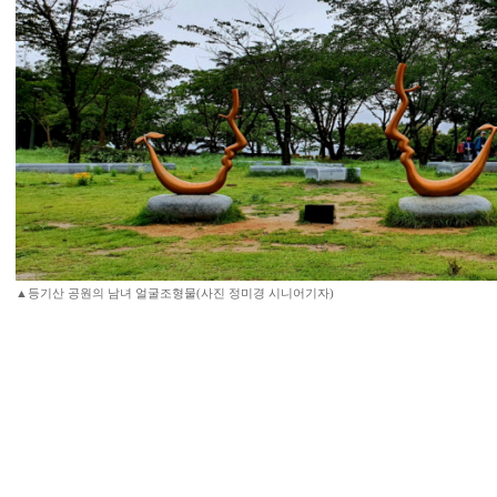
▲등기산 공원의 남녀 얼굴조형물(사진 정미경 시니어기자)