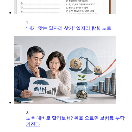
1.
‘내게 맞는 일자리 찾기’ 일자리 탐험 노트
2.
노후 대비로 달러보험? 환율 오르면 보험료 부담
커진다