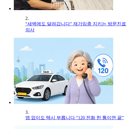
2.
“새벽에도 달려갑니다” 재가임종 지키는 방문진료
의사
3.
앱 없이도 택시 부릅니다 “120 전화 한 통이면 끝”