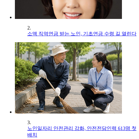
2.
소액 직역연금 받는 노인, 기초연금 수령 길 열린다
3.
노인일자리 안전관리 강화, 안전전담인력 613명 첫
배치