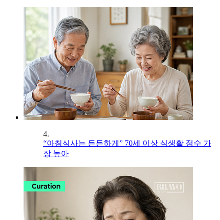
4.
“아침식사는 든든하게” 70세 이상 식생활 점수 가
장 높아