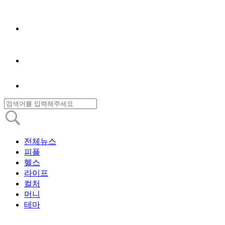
전체뉴스
피플
헬스
라이프
컬처
머니
테마