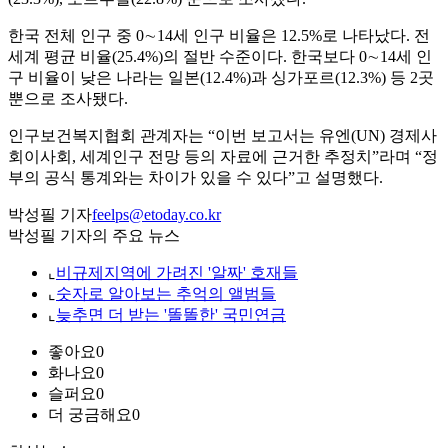
한국 전체 인구 중 0∼14세 인구 비율은 12.5%로 나타났다. 전
세계 평균 비율(25.4%)의 절반 수준이다. 한국보다 0∼14세 인
구 비율이 낮은 나라는 일본(12.4%)과 싱가포르(12.3%) 등 2곳
뿐으로 조사됐다.
인구보건복지협회 관계자는 “이번 보고서는 유엔(UN) 경제사
회이사회, 세계인구 전망 등의 자료에 근거한 추정치”라며 “정
부의 공식 통계와는 차이가 있을 수 있다”고 설명했다.
박성필 기자
feelps@etoday.co.kr
박성필 기자의 주요 뉴스
⌞
비규제지역에 가려진 '알짜' 호재들
⌞
숫자로 알아보는 추억의 앨범들
⌞
늦추면 더 받는 '똘똘한' 국민연금
좋아요
0
화나요
0
슬퍼요
0
더 궁금해요
0