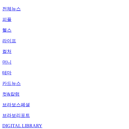
전체뉴스
피플
헬스
라이프
컬처
머니
테마
카드뉴스
컷&칼럼
브라보스페셜
브라보리포트
DIGITAL LIBRARY