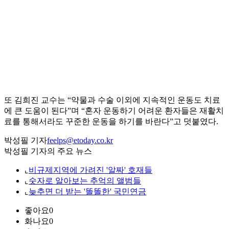
또 김희진 교수는 “약물과 수술 이외에 지속적인 운동도 치료
에 큰 도움이 된다”며 “혼자 운동하기 어려운 환자들은 재활치
료를 통해서라도 꾸준한 운동을 하기를 바란다”고 덧붙였다.
박성필 기자
feelps@etoday.co.kr
박성필 기자의 주요 뉴스
⌞
비규제지역에 가려진 '알짜' 호재들
⌞
숫자로 알아보는 추억의 앨범들
⌞
늦추면 더 받는 '똘똘한' 국민연금
좋아요
0
화나요
0