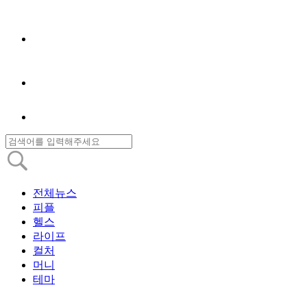
전체뉴스
피플
헬스
라이프
컬처
머니
테마