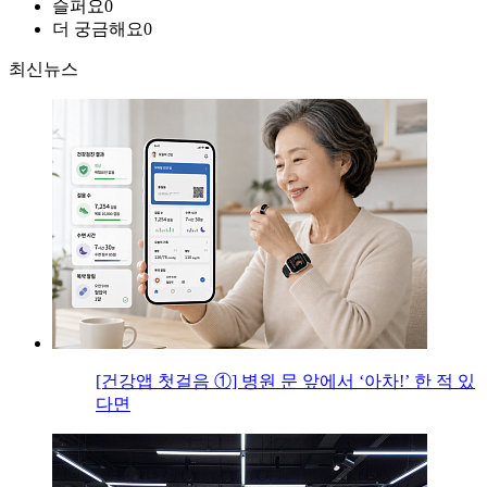
슬퍼요
0
더 궁금해요
0
최신뉴스
[건강앱 첫걸음 ①] 병원 문 앞에서 ‘아차!’ 한 적 있
다면