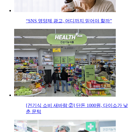
“SNS 영양제 광고, 어디까지 믿어야 할까”
[건기식 소비 새바람 ②] 단돈 1000원, 다이소가 낮
춘 문턱