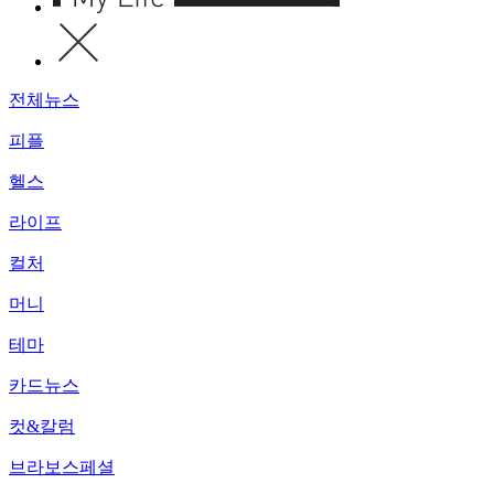
전체뉴스
피플
헬스
라이프
컬처
머니
테마
카드뉴스
컷&칼럼
브라보스페셜