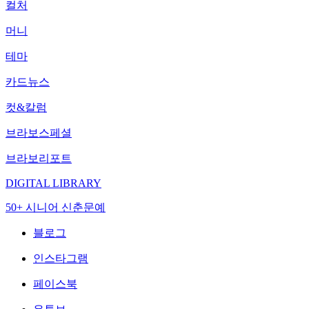
컬처
머니
테마
카드뉴스
컷&칼럼
브라보스페셜
브라보리포트
DIGITAL LIBRARY
50+ 시니어 신춘문예
블로그
인스타그램
페이스북