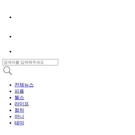
전체뉴스
피플
헬스
라이프
컬처
머니
테마