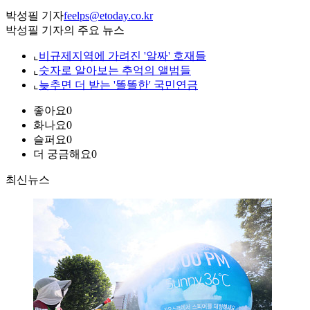
박성필 기자
feelps@etoday.co.kr
박성필 기자의 주요 뉴스
⌞
비규제지역에 가려진 '알짜' 호재들
⌞
숫자로 알아보는 추억의 앨범들
⌞
늦추면 더 받는 '똘똘한' 국민연금
좋아요
0
화나요
0
슬퍼요
0
더 궁금해요
0
최신뉴스