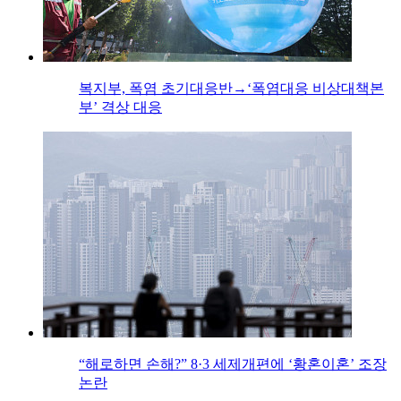
복지부, 폭염 초기대응반→‘폭염대응 비상대책본
부’ 격상 대응
“해로하면 손해?” 8·3 세제개편에 ‘황혼이혼’ 조장
논란