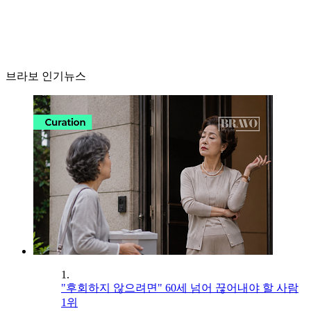
브라보 인기뉴스
1.
"후회하지 않으려면" 60세 넘어 끊어내야 할 사람
1위