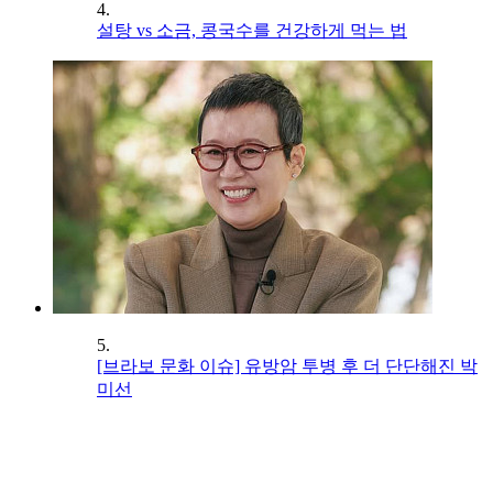
4.
설탕 vs 소금, 콩국수를 건강하게 먹는 법
5.
[브라보 문화 이슈] 유방암 투병 후 더 단단해진 박
미선