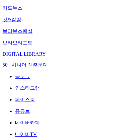
카드뉴스
컷&칼럼
브라보스페셜
브라보리포트
DIGITAL LIBRARY
50+ 시니어 신춘문예
블로그
인스타그램
페이스북
유튜브
네이버카페
네이버TV