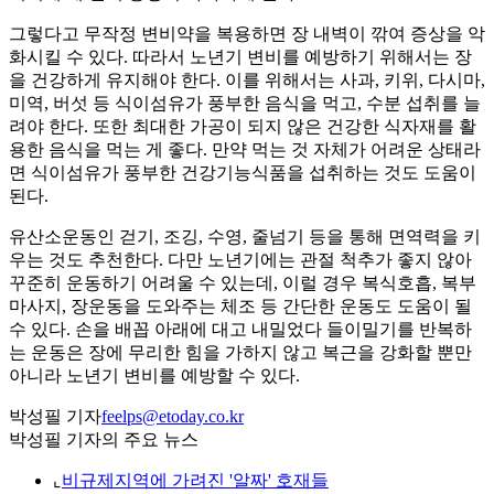
그렇다고 무작정 변비약을 복용하면 장 내벽이 깎여 증상을 악
화시킬 수 있다. 따라서 노년기 변비를 예방하기 위해서는 장
을 건강하게 유지해야 한다. 이를 위해서는 사과, 키위, 다시마,
미역, 버섯 등 식이섬유가 풍부한 음식을 먹고, 수분 섭취를 늘
려야 한다. 또한 최대한 가공이 되지 않은 건강한 식자재를 활
용한 음식을 먹는 게 좋다. 만약 먹는 것 자체가 어려운 상태라
면 식이섬유가 풍부한 건강기능식품을 섭취하는 것도 도움이
된다.
유산소운동인 걷기, 조깅, 수영, 줄넘기 등을 통해 면역력을 키
우는 것도 추천한다. 다만 노년기에는 관절 척추가 좋지 않아
꾸준히 운동하기 어려울 수 있는데, 이럴 경우 복식호흡, 복부
마사지, 장운동을 도와주는 체조 등 간단한 운동도 도움이 될
수 있다. 손을 배꼽 아래에 대고 내밀었다 들이밀기를 반복하
는 운동은 장에 무리한 힘을 가하지 않고 복근을 강화할 뿐만
아니라 노년기 변비를 예방할 수 있다.
박성필 기자
feelps@etoday.co.kr
박성필 기자의 주요 뉴스
⌞
비규제지역에 가려진 '알짜' 호재들