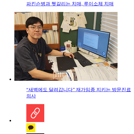
파킨슨병과 헷갈리는 치매, 루이소체 치매
“새벽에도 달려갑니다” 재가임종 지키는 방문진료
의사