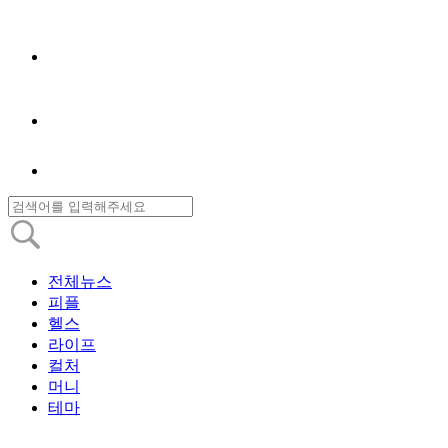
전체뉴스
피플
헬스
라이프
컬처
머니
테마