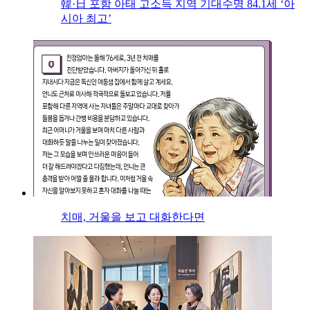
韓·日 포함 아태 고소득 지역 기대수명 84.1세 ‘아
시아 최고’
치매, 거울을 보고 대화한다면