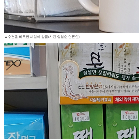
▲수건을 비롯한 때밀이 상품(사진 임철순 언론인)