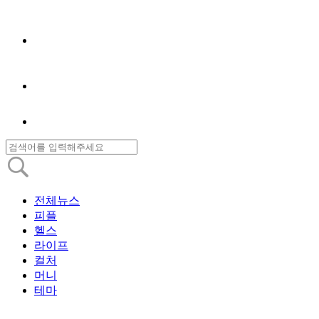
전체뉴스
피플
헬스
라이프
컬처
머니
테마