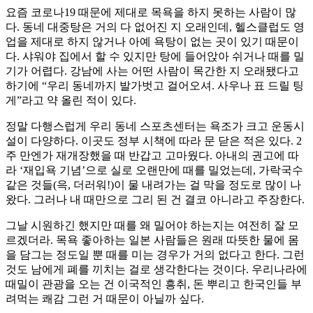
요즘 코로나19 때문에 제대로 목욕을 하지 못하는 사람이 많
다. 동네 대중탕은 거의 다 없어진 지 오래인데, 헬스클럽도 영
업을 제대로 하지 않거나 아예 욕탕이 없는 곳이 있기 때문이
다. 샤워야 집에서 할 수 있지만 탕에 들어앉아 쉬거나 때를 밀
기가 어렵다. 강남에 사는 어떤 사람이 목간한 지 오래됐다고
하기에 “우리 동네까지 발가벗고 걸어오셔. 사우나 표 드릴 팅
게”라고 약 올린 적이 있다.
정말 다행스럽게 우리 동네 스포츠센터는 욕조가 크고 운동시
설이 다양하다. 이곳도 정부 시책에 따라 문 닫은 적은 있다. 2
주 만엔가 재개장했을 때 반갑고 고마웠다. 아내의 권고에 따
라 ‘재입욕 기념’으로 실로 오랜만에 때를 밀었는데, 가락국수
같은 것들(윽, 더러워!)이 물 내려가는 걸 막을 정도로 많이 나
왔다. 그러나 내 때만으로 그리 된 건 결코 아니라고 주장한다.
그날 시원하긴 했지만 때를 왜 밀어야 하는지는 여전히 잘 모
르겠더라. 목욕 좋아하는 일본 사람들은 원래 따뜻한 물에 몸
을 담그는 정도일 뿐 때를 미는 경우가 거의 없다고 한다. 그런
것도 남에게 폐를 끼치는 걸로 생각한다는 것이다. 우리나라에
때밀이 관광을 오는 건 이국적인 흥취, 돈 뿌리고 한국인들 부
려먹는 쾌감 그런 거 때문이 아닐까 싶다.