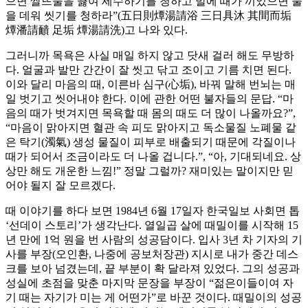
으면 쌀뜨물을 끓여 세수하기를 청하고 발에 때가 끼었으면 물
을 데워 씻기를 청하라”(五日則燂湯請浴 三日具沐 其間而垢
燂潘請靧 足垢 燂湯請洗)고 나와 있다.
그러니까 목욕은 사실 매일 하지 않고 닷새 걸러 해도 무방하
다. 얼굴과 발만 간간이 잘 씻고 닦고 조이고 기름 치면 된다.
이와 달리 마음의 때, 이른바 심구(心垢), 바꿔 말해 번뇌는 매
일 벗기고 씻어내야 한다. 이에 관한 어떤 불자들의 문답. “마
음의 때가 벗겨지면 목욕할 때 몸의 때도 더 많이 나올까요?”,
“마음이 맑아지면 혈관 속 피도 맑아지고 독소물질 노폐물 같
은 탁기(濁氣) 생성 물질이 피부로 배출되기 때문에 각질이나
때가 되어서 조금이라도 더 나올 겁니다.”, “아, 기대되네요. 상
상만 해도 개운한 느낌!” 정말 그럴까? 재미있는 말이지만 믿
어야 될지 잘 모르겠다.
때 이야기를 하다 보면 1984년 6월 17일자 한국일보 사회면 톱
‘선데이 스토리’가 생각난다. 열일곱 살에 때밀이를 시작해 15
년 만에 1억 원을 번 사람의 성공담이다. 입사 3년 차 기자의 기
사를 부장(오인환, 나중에 공보처장관) 지시로 내가 중간 데스
크를 보아 넘겼는데, 끝 부분이 확 달라져 있었다. 그의 성공과
성실에 초점을 맞춘 마지막 문장을 부장이 “젊은이들이여 자
기 때는 자기가 미는 게 어떤가”로 바꾼 것이다. 때밀이의 성공