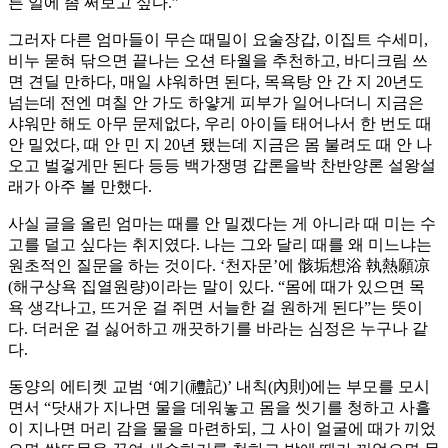
른 일에 좀 써보고 싶다.”
그러자 다른 엄마들이 무슨 때밀이 요술장갑, 이집트 수세미,
비누 묻혀 닦으면 끝나는 오션 타월을 추천하고, 바디크림 쓰
면 견딜 만하다, 매일 샤워하면 된다, 목욕탕 안 간 지 20년도
넘는데 전엔 며칠 안 가도 하얗게 피부가 일어나더니 지금은
샤워만 해도 아무 문제없다, 우리 아이들 태어나서 한 번도 때
안 밀었다, 때 안 민 지 20년 됐는데 지금은 몸 불려도 때 안 나
오고 벌겋게만 된다 등등 백가쟁명 갑론을박 찬반양론 설왕설
래가 아주 볼 만했다.
사실 글을 올린 엄마는 때를 안 밀겠다는 게 아니라 때 미는 수
고를 덜고 싶다는 취지였다. 나는 그와 달리 때를 왜 미느냐는
원초적인 질문을 하는 것이다. ‘천자문’에 骸垢想浴 執熱願凉
(해구상욕 집열원량)이라는 말이 있다. “몸에 때가 있으면 목
욕 생각나고, 뜨거운 걸 쥐면 서늘한 걸 원하게 된다”는 뜻이
다. 더러운 걸 싫어하고 깨끗하기를 바라는 심정은 누구나 같
다.
동양의 에티켓 교범 ‘예기(禮記)’ 내칙(內則)에는 부모를 모시
면서 “닷새가 지나면 물을 데워놓고 몸을 씻기를 청하고 사흘
이 지나면 머리 감을 물을 마련하되, 그 사이 얼굴에 때가 끼었