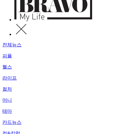
전체뉴스
피플
헬스
라이프
컬처
머니
테마
카드뉴스
컷&칼럼