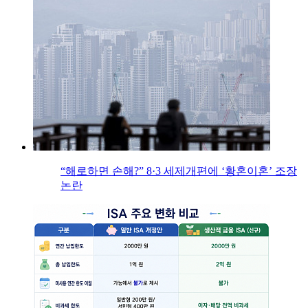
“해로하면 손해?” 8·3 세제개편에 ‘황혼이혼’ 조장
논란