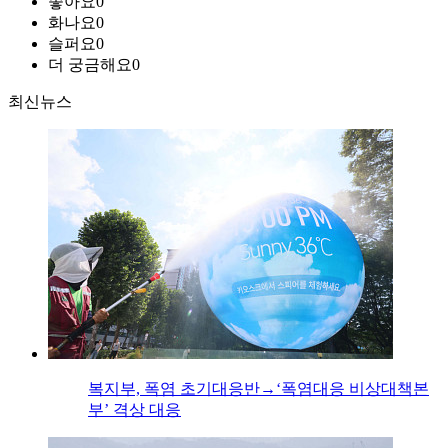
좋아요
0
화나요
0
슬퍼요
0
더 궁금해요
0
최신뉴스
복지부, 폭염 초기대응반→‘폭염대응 비상대책본
부’ 격상 대응