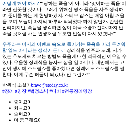
어떻게 해야 하지?
“‘당하는 죽음’이 아니라 ‘맞이하는 죽음’이
라면 산뜻할 것이다. 그러기 위해선 평소 죽음을 자주 생각하
며 준비를 하는 게 현명하겠지. 스티브 잡스는 매일 아침 거울
을 보며 오늘이 마지막 하루라 되뇌었다 하지 않던가. 간단한
진리이지만, 죽음을 생각하면 삶이 더욱 소중해진다. 마치 안
죽을 것처럼 사는 인생처럼 무모한 인생이 다시 있겠나?”
우주라는 미지의 이벤트 속으로 들어가는 죽음을 미리 두려워
할 일도 아니라는 생각이 든다.
“장례식을 연주와 노래, 시가
있는 추모제로 치르는 방법도 죽음에 대한 적극적인 예우일 수
있다. 우울한 장례식을 능사로 삼을 일 아니다. 대만에서는 고
인이 생시에 스트립쇼를 좋아했다면 장례에도 스트립쇼를 펼
친다. 이게 무슨 허물이 되겠나? 안 그런가?”
박원식 소설가
bravo@etoday.co.kr
#장례
#명장
#법정스님
#다비
#전통장례명장
좋아요
0
화나요
0
슬퍼요
0
더 궁금해요
0