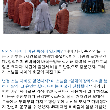
당신의 다비에 어떤 특장이 있기에?
“다비 시간, 즉 장작불 때
는 시간부터 3시간으로 현격히 줄였다. 이게 나만의 노하우인
데, 장작더미 밑바닥에 바람구멍을 설치해 화력을 높임으로써
얻은 효과다. 시간이 줄면서 비용도 반값으로 충분했지. 그러
자 스님들 사이에 호평이 퍼진 거다.”
법정 스님 다비도 맡았다지? 이 스님은 “일체의 장례의식을 행
하지 말라”고 유언하셨다. 다비는 어떻게 진행했나?
“내가 경
험한 가장 까다로운 의식이었다. 관마저 사용하지 말라 하셨으
니 운구 수단부터가 난감했다. 스님의 생시 거처였던 오대산
토굴에서 부랴부랴 가져온 평상 위에 시신을 모시고 다비장까
지 간신히 운구할 수 있었지. 49재 때엔 비바람이 엄청 거칠었