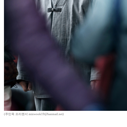
(주민욱 프리랜서 minwook19@hanmail.net)