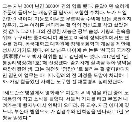
그는 지난 30여 년간 3000여 건의 염을 했다. 윤달이면 숱하게
주문이 들어오는 개장유골 염까지 포함한 수치다. 도가 트일
만한 이력이다. 기능도 매너도 무르익을 수밖에 없는 경륜이지
않은가. 그는 여하튼 선의라는 걸 염의 정신으로 삼고 살았던
것 같다. 그러나 그의 진정한 재능은 공부 습성. 기량의 완숙을
위해 누구라도 쫓아다니며 배웠고 미국의 장의대학에서도 연
수를 했다. 동국대학교 대학원에 장례문화학과 개설을 제안해
성사시키기도 했다. 쉰 살 넘은 나이에 쓴 논문 ‘한국의 국가장
(國家葬)’으로 박사 학위를 받고 강단에도 섰다. 2017년엔 ‘전
통장례명장(제1호)’에 선정됐다. 줄기차게 실력을 닦아 영역을
확장해왔던 셈. 그는 여전히 ‘염장이’로 불리는 걸 좋아한다지
만 염만이 업무는 아니다. 장례의 전 과정을 도맡아 처리하니
까. 가장 힘들었던 사례는 노무현 전 대통령의 장례였단다.
“세브란스 병원에서 영화배우 여운계 씨의 염을 하던 중에 노
대통령의 작고 소식을 들었다. 서둘러 기차를 타고 무조건 내
려가는데 행자부에서 연락이 오더라. 유 교수, 지금 어디에 있
느냐, 부산대 병원으로 가 김경수와 안희정을 만나라! 그런 요
청을 받았다.”