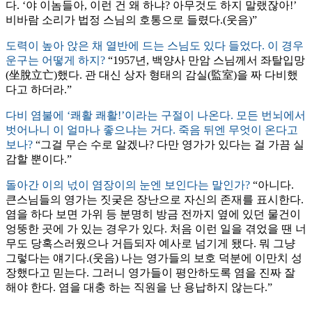
다. ‘야 이놈들아, 이런 건 왜 하냐? 아무것도 하지 말랬잖아!’
비바람 소리가 법정 스님의 호통으로 들렸다.(웃음)”
도력이 높아 앉은 채 열반에 드는 스님도 있다 들었다. 이 경우
운구는 어떻게 하지?
“1957년, 백양사 만암 스님께서 좌탈입망
(坐脫立亡)했다. 관 대신 상자 형태의 감실(監室)을 짜 다비했
다고 하더라.”
다비 염불에 ‘쾌활 쾌활!’이라는 구절이 나온다. 모든 번뇌에서
벗어나니 이 얼마나 좋으냐는 거다. 죽음 뒤엔 무엇이 온다고
보나?
“그걸 무슨 수로 알겠나? 다만 영가가 있다는 걸 가끔 실
감할 뿐이다.”
돌아간 이의 넋이 염장이의 눈엔 보인다는 말인가?
“아니다.
큰스님들의 영가는 짓궂은 장난으로 자신의 존재를 표시한다.
염을 하다 보면 가위 등 분명히 방금 전까지 옆에 있던 물건이
엉뚱한 곳에 가 있는 경우가 있다. 처음 이런 일을 겪었을 땐 너
무도 당혹스러웠으나 거듭되자 예사로 넘기게 됐다. 뭐 그냥
그렇다는 얘기다.(웃음) 나는 영가들의 보호 덕분에 이만치 성
장했다고 믿는다. 그러니 영가들이 평안하도록 염을 진짜 잘
해야 한다. 염을 대충 하는 직원을 난 용납하지 않는다.”