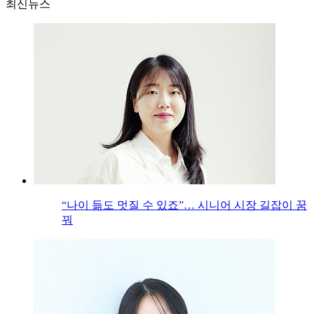
최신뉴스
“나이 듦도 멋질 수 있죠”… 시니어 시장 길잡이 꿈
꿔