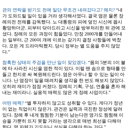
관의 연락을 받기도 전에 일단 무조건 내려갔다고? 왜지?
“내
가 도와드릴 일이 있을 거라 생각해서였다. 결국 염은 물론 장
례의전 전체를 감독했다. 노 대통령의 피에 덮인 시신에 몹시
황망하더군. 피부터 닦아드리고 시신을 방부처리한 뒤 관에 모
셨다. 장례의 모든 과정이 힘들었다. 만장 2000개를 만들어내
는 일부터, 근 200여 개에 이르는 갖가지 결정 사항들에 벅찼
다. 모든 게 드라마틱했지. 당시 정부는 별 도움을 주지 않았
다.”
참혹한 상태의 주검을 만난 일이 잦았겠다.
“몸의 5분의 1이 불
에 타 사라진 시신을 염한 적이 있다. 이럴 땐 솜으로 형태를 만
들고 한지로 싸 복원해드린다. 염은 아무나 할 수 있는 일이 아
니다. 난 염장이 일을 때려치울 생각을 한 번도 해보지 않았다.
오히려 재미가 점점 커졌다. 장례의 기획, 구성, 연출을 혼자 해
내는 재미라니. 실용적 매력도 많은 게 장례 사업이다.”
어떤 매력?
“별 투자하지 않고도 성취할 수 있다. 게다가 정년
이 없는 직업이지 않은가. 관건은 실력과 극진한 정성에 달려
있다. 장례 후 내게 찜찜한 기분이 남는다면 영가도 찜찜해 이
승을 가뿐히 뜨지 못할 거라는 생각으로 매번 최선을 다해야
한다. 염 자체가 기도이니 성심을 다해야 하는 거다.”