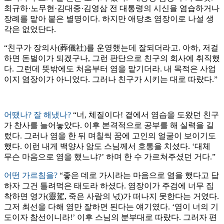
최규하·노무현·김대중·김영삼 전 대통령의 시신을 염습하거나
장례를 맡아 붙은 별명이다. 하지만 애당초 염장이로 나설 생
각은 없었단다.
“친구가 장의사(葬儀社)를 운영했는데 잘되더라고. 아하, 저걸
하면 돈벌이가 되겠구나, 그런 판단으로 친구의 회사에 취직했
다. 그런데 뜻밖에도 처음부터 염을 맡기더라. 내 목적은 사업
이지 염장이가 아니었다. 그러나 친구가 시키는 대로 따랐다.”
어땠나? 잘 해냈나?
“너, 체질이다! 곁에서 염습을 도왔던 친구
가 찬사를 늘어놓았다. 이후 본격적으로 공부를 해 실력을 길
렀다. 그러나 염을 한 뒤 며칠씩 꿈에 고인의 얼굴이 보이기도
했다. 이런 내게 백양사 암도 스님께서 호통을 치셨다. ‘대체
무슨 마음으로 염을 했느냐?’ 하며 한 수 가르쳐주셨던 거다.”
어떤 가르침을?
“좋은 데로 가시라는 마음으로 염을 했다고 답
하자 그건 틀려먹은 태도라 하셨다. 염장이가 주검에 너무 집
착하면 영가(靈駕, 죽은 사람의 넋)가 떠나지 못한다는 거였다.
그저 최선을 다해 염만 잘하면 된다는 얘기였다. ‘염이 너의 기
도이자 참선이니라!’ 이후 스님의 분부대로 따랐다. 그러자 편