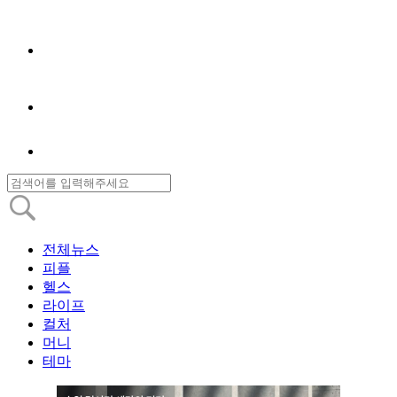
전체뉴스
피플
헬스
라이프
컬처
머니
테마