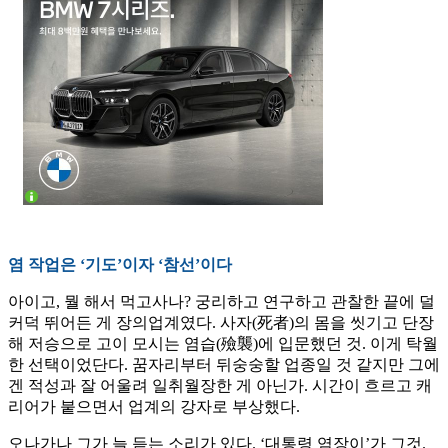
염 작업은 ‘기도’이자 ‘참선’이다
아이고, 뭘 해서 먹고사나? 궁리하고 연구하고 관찰한 끝에 덜
커덕 뛰어든 게 장의업계였다. 사자(死者)의 몸을 씻기고 단장
해 저승으로 고이 모시는 염습(殮襲)에 입문했던 것. 이게 탁월
한 선택이었단다. 꿈자리부터 뒤숭숭할 업종일 것 같지만 그에
겐 적성과 잘 어울려 일취월장한 게 아닌가. 시간이 흐르고 캐
리어가 붙으면서 업계의 강자로 부상했다.
오나가나 그가 늘 듣는 소리가 있다. ‘대통령 염장이’가 그것.