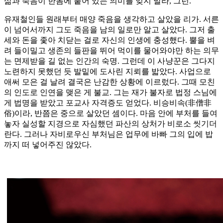
삶과 죽음이 한몸에 붙어 있는 의미를 잊지 말라, 그런.
유재철인들 원래부터 매양 죽음을 생각하고 살았을 리가. 서른
이 넘어서까지 그도 죽음을 남의 일로만 알고 살았다. 그저 출
세와 돈을 좇아 치닫는 걸로 자신의 인생에 충성했다. 뿔을 벼
려 들이밀고 생존의 들판을 뛰어 먹이를 물어와야만 하는 의무
는 면제받을 길 없는 인간의 숙명. 그런데 이 사냥꾼은 그다지
노련하지 못했던 듯 발밑에 도사린 지뢰를 밟았다. 사업으로
애써 모은 걸 날려 결국은 난감한 상황에 이르렀다. 그때 모친
의 인도로 인연을 맺은 게 불교. 그는 재가 불자로 법정 스님에
게 법명을 받았고 포교사 자격증도 얻었다. 비승비속(非僧非
俗)이라, 반쯤은 중으로 살았던 셈이다. 마음 안에 부처를 들여
놓자 실성할 지경으로 자심했던 파산의 상처가 비로소 씻기더
란다. 그러나 자비로우신 부처님은 업무에 바빠 그의 입에 밥
까지 떠 넣어주진 않았다.