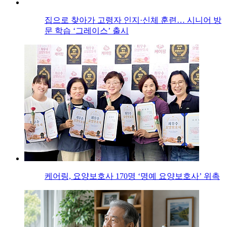
집으로 찾아가 고령자 인지·신체 훈련… 시니어 방
문 학습 ‘그레이스’ 출시
케어링, 요양보호사 170명 ‘명예 요양보호사’ 위촉