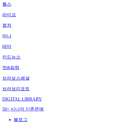
헬스
라이프
컬처
머니
테마
카드뉴스
컷&칼럼
브라보스페셜
브라보리포트
DIGITAL LIBRARY
50+ 시니어 신춘문예
블로그