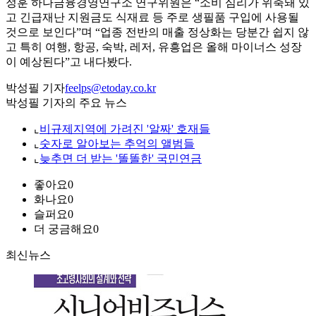
정훈 하나금융경영연구소 연구위원은 “소비 심리가 위축돼 있
고 긴급재난 지원금도 식재료 등 주로 생필품 구입에 사용될
것으로 보인다”며 “업종 전반의 매출 정상화는 당분간 쉽지 않
고 특히 여행, 항공, 숙박, 레저, 유흥업은 올해 마이너스 성장
이 예상된다”고 내다봤다.
박성필 기자
feelps@etoday.co.kr
박성필 기자의 주요 뉴스
⌞
비규제지역에 가려진 '알짜' 호재들
⌞
숫자로 알아보는 추억의 앨범들
⌞
늦추면 더 받는 '똘똘한' 국민연금
좋아요
0
화나요
0
슬퍼요
0
더 궁금해요
0
최신뉴스