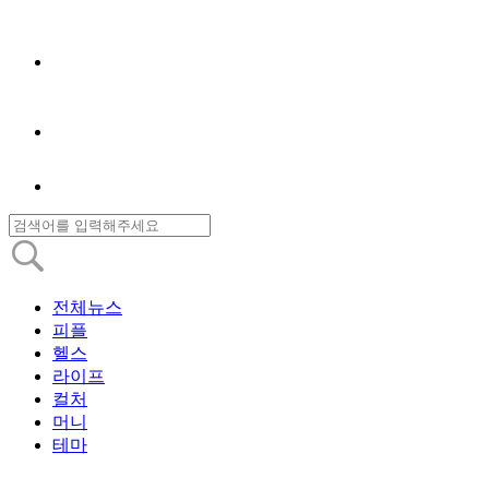
전체뉴스
피플
헬스
라이프
컬처
머니
테마