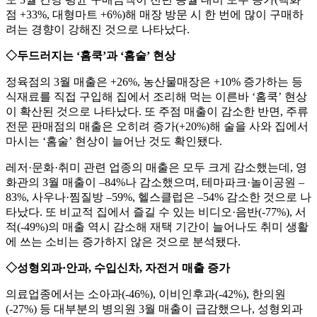
점 +33%, 대형마트 +6%)해 매장 방문 시 한 번에 많이 구매하
려는 경향이 강해진 것으로 나타났다.
◇두드러지는 ‘홈쿡’과 ‘홈술’ 현상
정육점의 3월 매출은 +26%, 농산물매장은 +10% 증가하는 등
식재료를 직접 구입해 집에서 조리해 먹는 이른바 ‘홈쿡’ 현상
이 확산된 것으로 나타났다. 또 주점 매출이 감소한 반면, 주류
전문 판매점의 매출은 오히려 증가(+20%)해 술을 사와 집에서
마시는 ‘홈술’ 현상이 늘어난 것도 확인됐다.
레저·문화·취미 관련 업종의 매출은 모두 크게 감소했는데, 영
화관의 3월 매출이 –84%나 감소했으며, 테마파크·놀이공원 –
83%, 사우나·찜질방 –59%, 헬스클럽은 –54% 감소한 것으로 나
타났다. 또 비교적 집에서 즐길 수 있는 비디오·음반(-77%), 서
적(-49%)의 매출 역시 감소해 재택 기간이 늘어나도 취미 생활
에 쓰는 소비는 증가하지 않은 것으로 분석됐다.
◇성형외과·안과, 수입신차, 자전거 매출 증가
의료업종에서는 소아과(-46%), 이비인후과(-42%), 한의원
(-27%) 등 대부분의 병의원 3월 매출이 급감했으나, 성형외과