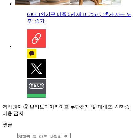
60대 1인가구 비중 6년 새 10.7%p↑, ‘혼자 사는 노
후’ 증가
저작권자 ⓒ 브라보마이라이프 무단전재 및 재배포, AI학습
이용 금지
댓글