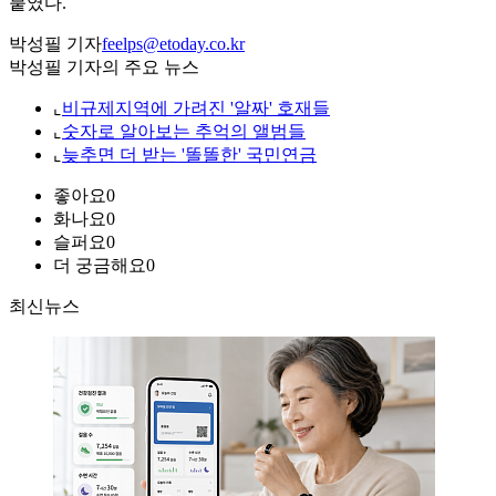
붙였다.
박성필 기자
feelps@etoday.co.kr
박성필 기자의 주요 뉴스
⌞
비규제지역에 가려진 '알짜' 호재들
⌞
숫자로 알아보는 추억의 앨범들
⌞
늦추면 더 받는 '똘똘한' 국민연금
좋아요
0
화나요
0
슬퍼요
0
더 궁금해요
0
최신뉴스