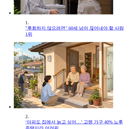
1.
"후회하지 않으려면" 60세 넘어 끊어내야 할 사람
1위
2.
‘아파도 집에서 늙고 싶어…’ 고령 가구 40% 노후
주택이라 어려워