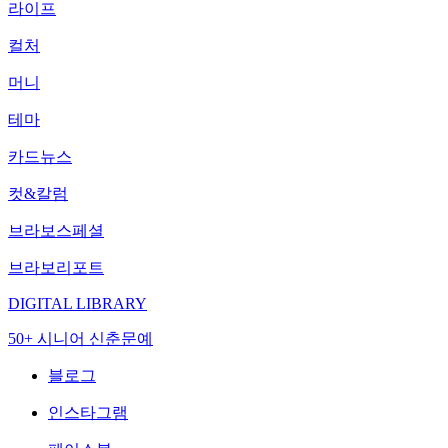
라이프
컬처
머니
테마
카드뉴스
컷&칼럼
브라보스페셜
브라보리포트
DIGITAL LIBRARY
50+ 시니어 신춘문예
블로그
인스타그램