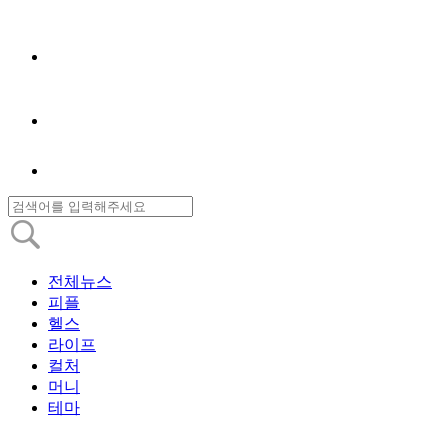
전체뉴스
피플
헬스
라이프
컬처
머니
테마