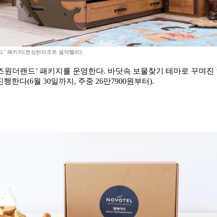
드’ 패키지(켄싱턴리조트 설악밸리)
원더랜드’ 패키지를 운영한다. 바닷속 보물찾기 테마로 꾸며진 ‘해
한다(6월 30일까지, 주중 26만7900원부터).