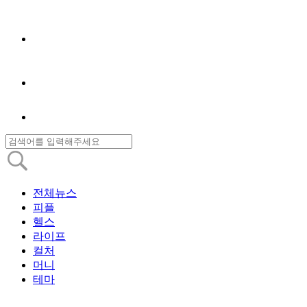
전체뉴스
피플
헬스
라이프
컬처
머니
테마