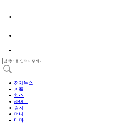
전체뉴스
피플
헬스
라이프
컬처
머니
테마