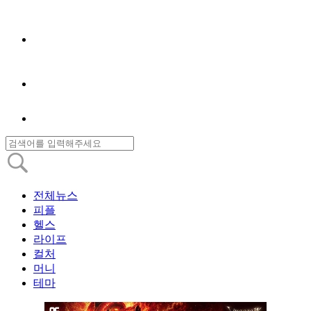
전체뉴스
피플
헬스
라이프
컬처
머니
테마