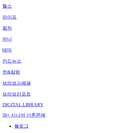
헬스
라이프
컬처
머니
테마
카드뉴스
컷&칼럼
브라보스페셜
브라보리포트
DIGITAL LIBRARY
50+ 시니어 신춘문예
블로그