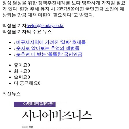
정성 달성을 위한 정책추진체계를 보다 명확하게 가져갈 필요
가 있다. 현행 추세 유지 시 2057년쯤이면 국민연금 소진이 예
상되는 만큼 대책 마련이 필요하다”고 밝혔다.
박성필 기자
feelps@etoday.co.kr
박성필 기자의 주요 뉴스
⌞
비규제지역에 가려진 '알짜' 호재들
⌞
숫자로 알아보는 추억의 앨범들
⌞
늦추면 더 받는 '똘똘한' 국민연금
좋아요
0
화나요
0
슬퍼요
0
더 궁금해요
0
최신뉴스