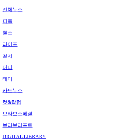
전체뉴스
피플
헬스
라이프
컬처
머니
테마
카드뉴스
컷&칼럼
브라보스페셜
브라보리포트
DIGITAL LIBRARY