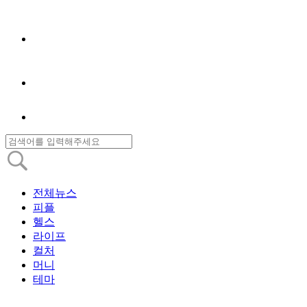
전체뉴스
피플
헬스
라이프
컬처
머니
테마