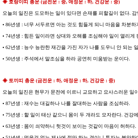
◈ 호랑이띠 총운 (금전운 : 중, 애정운 : 하, 건강운 : 중)
오늘의 일진은 도모하는 일이 있다면 손재를 피할길이 없다. 감
• 86년생 : 너무 서두르면 아는 것도 힘들게 되니 마음을 차분하
• 74년생 : 힘든 일이라면 상대와 오해를 조심해야 일이 열리게 
• 62년생 : 능수 능란한 재간을 가진 자가 나를 도우니 안 되는 
• 50년생 : 주석에서 말조심을 하라 공연히 미움받는 운이다.
◈ 토끼띠 총운 (금전운 : 하, 애정운 : 하, 건강운 : 중)
오늘의 일진은 현무가 문전에 이르니 교묘하고 요사스러운 일이 
• 87년생 : 재수는 대길하나 나를 잘대하는 사람을 조심하라.
• 75년생 : 할 일이 태산 같으니 몸이 두 개라도 모자란다. 건강
• 63년생 : 몸이 쇠약하니 헛것이 보이는 것같이 마음이 허하다.
• 51년생 : 먹을것 없는 제사에 절만 하는 격이니 투자는 불안하