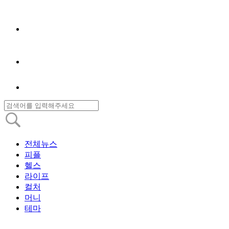
전체뉴스
피플
헬스
라이프
컬처
머니
테마