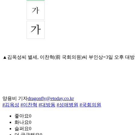
▲김옥성씨 별세, 이찬혁(前 국회의원)씨 부인상=3일 오후 대방동 성애
양용비 기자
dragonfly@etoday.co.kr
#김옥성
#이찬혁
#대방동
#성애병원
#국회의원
좋아요
0
화나요
0
슬퍼요
0
더 궁금해요
0