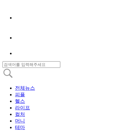
전체뉴스
피플
헬스
라이프
컬처
머니
테마