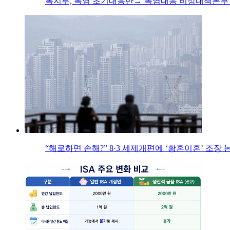
복지부, 폭염 초기대응반→‘폭염대응 비상대책본부’
“해로하면 손해?” 8·3 세제개편에 ‘황혼이혼’ 조장 