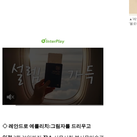
▲'레
'볼로
◇ 레안드로 에를리치:그림자를 드리우고