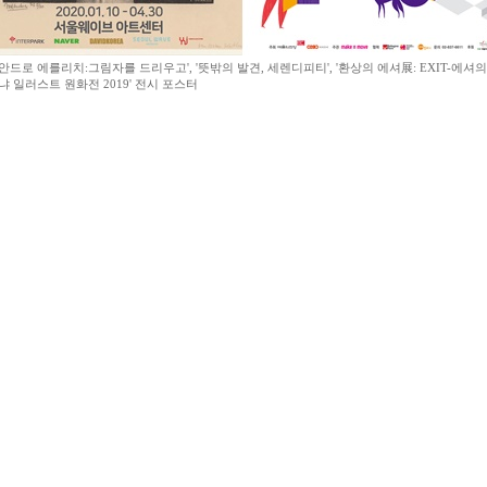
안드로 에를리치:그림자를 드리우고', '뜻밖의 발견, 세렌디피티', '환상의 에셔展: EXIT-에셔의 
냐 일러스트 원화전 2019' 전시 포스터