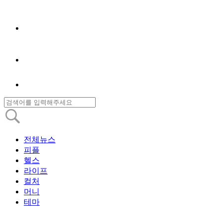
전체뉴스
피플
헬스
라이프
컬처
머니
테마