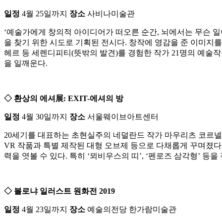
일정
4월 25일까지
장소
사비나미술관
‘예술가에게 창의적 아이디어가 떠오른 순간, 뇌에서는 무슨 일
을 찾기 위한 시도로 기획된 전시다. 창작에 영감을 준 이미지를
헤르 등 세렌디피티(뜻밖의 발견)를 경험한 작가 21명의 예술
을 일깨운다.
◇ 환상의 에셔展: EXIT-에셔의 방
일정
4월 30일까지
장소
서울웨이브아트센터
20세기를 대표하는 초현실주의 네덜란드 작가 마우리츠 코르넬리
VR 작품과 특별 제작된 대형 오브제 등으로 다채롭게 꾸며졌
력을 엿볼 수 있다. 특히 ‘뫼비우스의 띠’, ‘펜로즈 삼각형’
◇ 볼로냐 일러스트 원화전 2019
일정
4월 23일까지
장소
예술의전당 한가람미술관