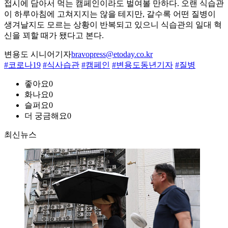
접시에 담아서 먹는 캠페인이라도 벌여볼 만하다. 오랜 식습관
이 하루아침에 고쳐지지는 않을 테지만, 갈수록 어떤 질병이
생겨날지도 모르는 상황이 반복되고 있으니 식습관의 일대 혁
신을 꾀할 때가 됐다고 본다.
변용도 시니어기자
bravopress@etoday.co.kr
#코로나19
#식사습관
#캠페인
#변용도동년기자
#질병
좋아요
0
화나요
0
슬퍼요
0
더 궁금해요
0
최신뉴스