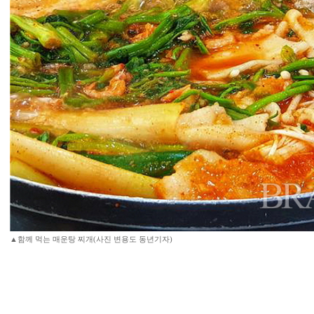
▲함께 먹는 매운탕 찌개(사진 변용도 동년기자)