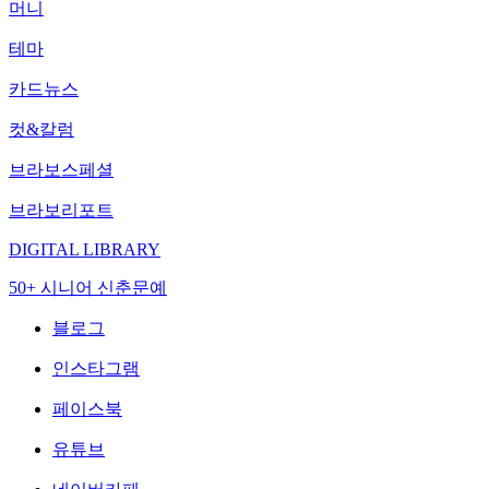
머니
테마
카드뉴스
컷&칼럼
브라보스페셜
브라보리포트
DIGITAL LIBRARY
50+ 시니어 신춘문예
블로그
인스타그램
페이스북
유튜브