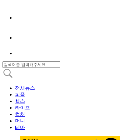
전체뉴스
피플
헬스
라이프
컬처
머니
테마