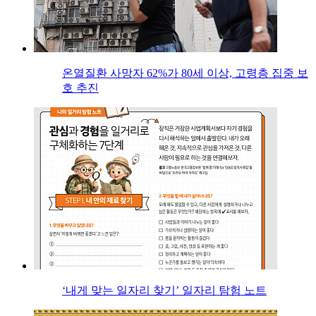
온열질환 사망자 62%가 80세 이상, 고령층 집중 보
호 추진
‘내게 맞는 일자리 찾기’ 일자리 탐험 노트